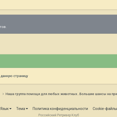
тов.
 данную страницу
и
Наша группа помощи для любых животных..Большие шансы на п
Язык
Тема
Политика конфиденциальности
Cookie-файлы
Российский Ретривер Клуб