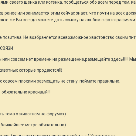
ми своего щенка или котенка, пообщаться обо всем перед тем, ка
ев ранее или занимается этим сейчас знает, что почти на всех до
акте же Вы всегда можете дать ссылку на альбом с фотографиями 
е позитива. Не возбраняется всевозможное хвастовство своим п
 СВЯЗИ
ы или совсем нет времени на размещение,размещайте здесь!!!!!! Мы
ивотных которые продаются!!)
с совсем плохими размещать не стану, поймите правильно.
 обязательно красивый!!!
сть тема о животном на форумах)
е (ближайшее метро обязательно)
мощь(деньгами,пиаром,передержкой и т.д.) Укажите это.