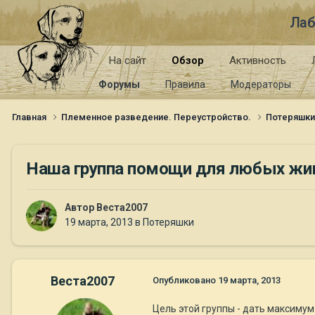
Лаб
На сайт
Обзор
Активность
Форумы
Правила
Модераторы
Главная
Племенное разведение. Переустройство.
Потеряшк
Наша группа помощи для любых жи
Автор
Веста2007
19 марта, 2013
в
Потеряшки
Веста2007
Опубликовано
19 марта, 2013
Цель этой группы - дать максимум