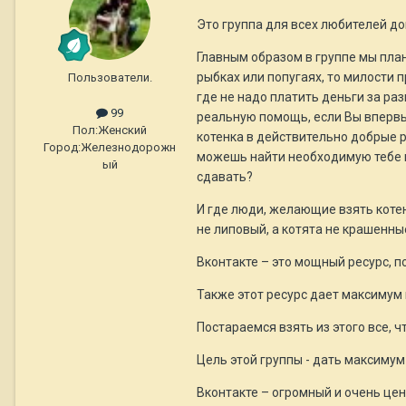
Это группа для всех любителей д
Главным образом в группе мы план
рыбках или попугаях, то милости п
Пользователи.
где не надо платить деньги за ра
99
реальную помощь, если Вы впервые
Пол:
Женский
котенка в действительно добрые 
Город:
Железнодорожн
можешь найти необходимую тебе в
ый
сдавать?
И где люди, желающие взять котен
не липовый, а котята не крашенны
Вконтакте – это мощный ресурс, п
Также этот ресурс дает максимум
Постараемся взять из этого все, ч
Цель этой группы - дать максимум
Вконтакте – огромный и очень цен