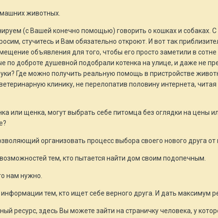
омашних животных.
ируем (с Вашей конечно помощью) говорить о кошках и собаках. С 
росим, стучитесь и Вам обязательно откроют. И вот так приблизите
змещение объявления для того, чтобы его просто заметили в сотне
 по доброте душевной подобрали котенка на улице, и даже не пре
руки? Где можно получить реальную помощь в пристройстве животн
етеринарную клинику, не перелопатив половину интернета, читая 
ка или щенка, могут выбрать себе питомца без оглядки на цены и
е?
озволяющий организовать процесс выбора своего нового друга от 
 возможностей тем, кто пытается найти дом своим подопечным.
то нам нужно.
 информации тем, кто ищет себе верного друга. И дать максимум р
ный ресурс, здесь Вы можете зайти на страничку человека, у кото