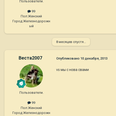
Пользователи.
99
Пол:
Женский
Город:
Железнодорожн
ый
8 месяцев спустя...
Веста2007
Опубликовано
10 декабря, 2013
vs мы с нова свами
Пользователи.
99
Пол:
Женский
Город:
Железнодорожн