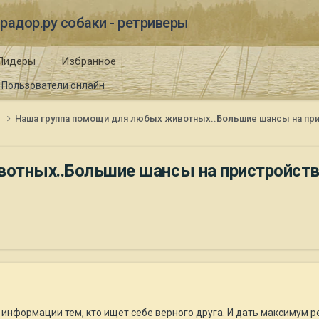
радор.ру собаки - ретриверы
Лидеры
Избранное
Пользователи онлайн
и
Наша группа помощи для любых животных..Большие шансы на п
вотных..Большие шансы на пристройс
 информации тем, кто ищет себе верного друга. И дать максимум р