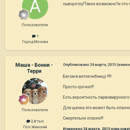
сыворотку!Такое возможно?и что 
Пользователи.
1
Город:
Москва
Маша - Бонни -
Опубликовано
24 марта, 2013
(измен
Терри
Бегом в ветлечебницу !!!!!
Просто срочно!!!
Есть вероятность парвовирусного 
Для щенка это может быть опасно
Пользователи.
Смертельно опасно!!!
2,8 тыс
Пол:
Женский
Изменено
24 марта, 2013
пользоват