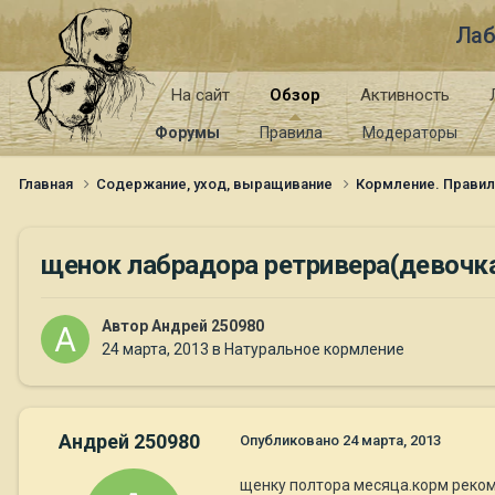
Лаб
На сайт
Обзор
Активность
Форумы
Правила
Модераторы
Главная
Содержание, уход, выращивание
Кормление. Правил
щенок лабрадора ретривера(девочка
Автор
Андрей 250980
24 марта, 2013
в
Натуральное кормление
Андрей 250980
Опубликовано
24 марта, 2013
щенку полтора месяца.корм реком