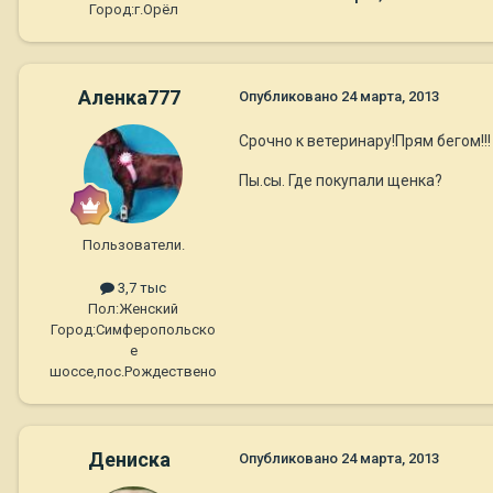
Город:
г.Орёл
Аленка777
Опубликовано
24 марта, 2013
Срочно к ветеринару!Прям бегом!!!
Пы.сы. Где покупали щенка?
Пользователи.
3,7 тыс
Пол:
Женский
Город:
Симферопольско
е
шоссе,пос.Рождествено
Дениска
Опубликовано
24 марта, 2013