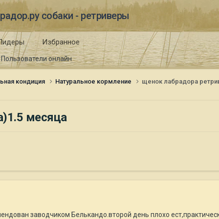
радор.ру собаки - ретриверы
Лидеры
Избранное
Пользователи онлайн
ьная кондиция
Натуральное кормление
щенок лабрадора ретри
)1.5 месяца
ендован заводчиком Белькандо.второй день плохо ест,практически