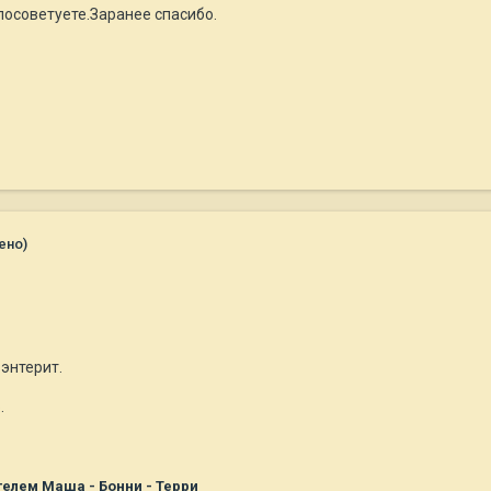
посоветуете.Заранее спасибо.
ено)
энтерит.
.
елем Маша - Бонни - Терри