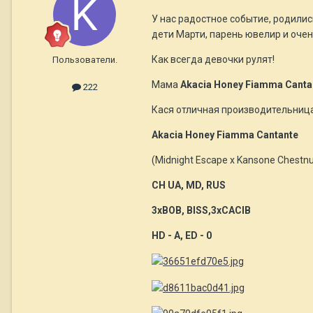
У нас радостное событие, родилис
дети Марти, парень ювелир и очен
Как всегда девочки рулят!
Пользователи.
Мама
Akacia Honey Fiamma Canta
222
Кася отличная производительница,
Akacia Honey Fiamma Cantante
(Midnight Escape x Kansone Chestn
CH UA, MD, RUS
3xBOB, BISS,3xCACIB
HD - A, ED - 0