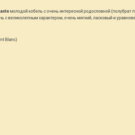
tante
молодой кобель с очень интересной родословной (полубрат п
нь с великолепным характером, очень мягкий, ласковый и уравнов
nt Blanc)