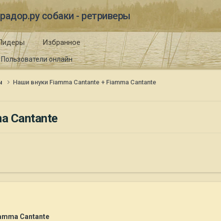
радор.ру собаки - ретриверы
Лидеры
Избранное
Пользователи онлайн
ы
Наши внуки Fiamma Cantante + Fiamma Cantante
a Cantante
iamma Cantante