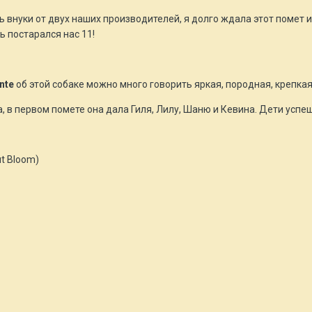
ь внуки от двух наших производителей, я долго ждала этот помет и
ь постарался нас 11!
nte
об этой собаке можно много говорить яркая, породная, крепкая
 в первом помете она дала Гиля, Лилу, Шаню и Кевина. Дети успе
ut Bloom)