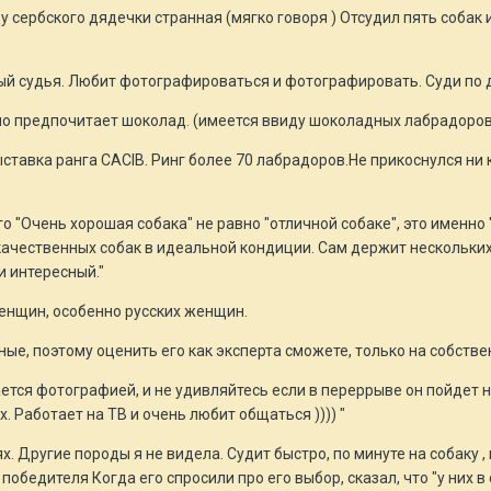
у сербского дядечки странная (мягко говоря ) Отсудил пять собак 
й судья. Любит фотографироваться и фотографировать. Суди по дв
о предпочитает шоколад. (имеется ввиду шоколадных лабрадоров
ставка ранга САСIB. Ринг более 70 лабрадоров.Не прикоснулся ни
го "Очень хорошая собака" не равно "отличной собаке", это именно
ачественных собак в идеальной кондиции. Сам держит нескольких 
и интересный."
женщин, особенно русских женщин.
ные, поэтому оценить его как эксперта сможете, только на собстве
тся фотографией, и не удивляйтесь если в переррыве он пойдет не
 Работает на ТВ и очень любит общаться )))) "
х. Другие породы я не видела. Судит быстро, по минуте на собаку , 
победителя Когда его спросили про его выбор, сказал, что "у них в 