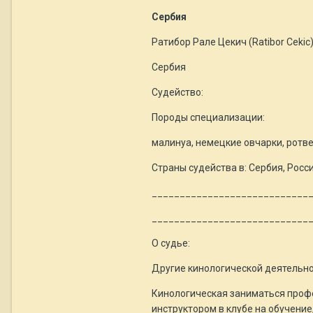
Сербия
Ратибор Рале Цекич (Ratibor Cekic
Сербия
Судейство:
Породы специализации:
малинуа, немецкие овчарки, ротве
Страны судейства в: Сербия, Росс
____________________________
____________________________
О судье:
Другие кинологической деятельно
Кинологическая заниматься профе
инструктором в клубе на обучение