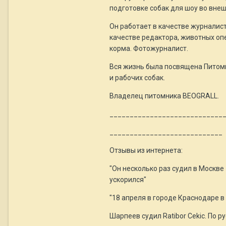
подготовке собак для шоу во внеш
Он работает в качестве журналист
качестве редактора, животных опе
корма. Фотожурналист.
Вся жизнь была посвящена Питомн
и рабочих собак.
Владелец питомника BEOGRALL.
____________________________
____________________________
Отзывы из интернета:
"Он несколько раз судил в Москве
ускорился"
"18 апреля в городе Краснодаре 
Шарпеев судил Ratibor Cekic. По 