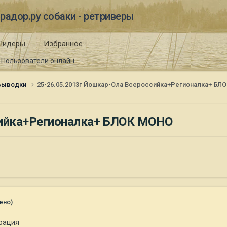
радор.ру собаки - ретриверы
Лидеры
Избранное
Пользователи онлайн
 выводки
25-26.05.2013г Йошкар-Ола Всероссийка+Регионалка+ БЛ
сийка+Регионалка+ БЛОК МОНО
ено)
рация