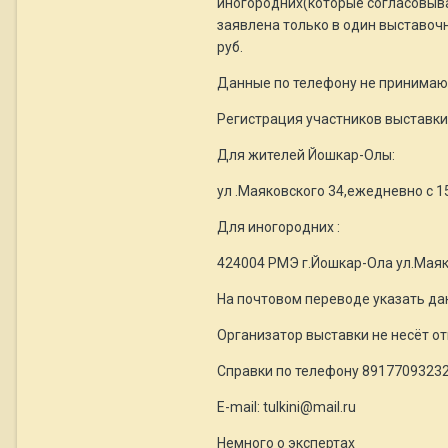
иногородних(которые согласовыва
заявлена только в один выставоч
руб.
Данные по телефону не принимаю
Регистрация участников выставки 
Для жителей Йошкар-Олы:
ул .Маяковского 34,ежедневно с 15
Для иногородних :
424004 РМЭ г.Йошкар-Ола ул.Маяк
На почтовом переводе указать дан
Организатор выставки не несёт от
Справки по телефону 89177093232 
E-mail: tulkini@mail.ru
Немного о экспертах