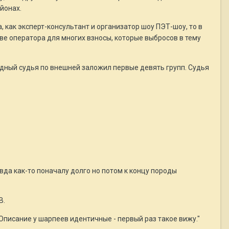
йонах.
 как эксперт-консультант и организатор шоу ПЭТ-шоу, то в
ве оператора для многих взносы, которые выбросов в тему
дный судья по внешней заложил первые девять групп. Судья
авда как-то поначалу долго но потом к концу породы
В.
 Описание у шарпеев идентичные - первый раз такое вижу."