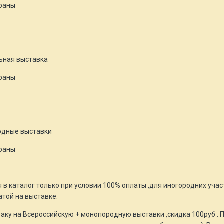
ераны
ьная выставка
ераны
одные выставки
ераны
 в каталог только при условии 100% оплаты ,для иногородних учас
той на выставке.
ку на Всероссийскую + монопородную выставки ,скидка 100руб .