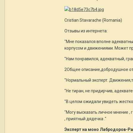
Cristian Stavarache (Romania)
Отзывы из интернета:
"Мне показался вполне адекватным
корпусом и движениями. Может про
"Нам понравился, адекватный, грам
2Общее описание,добродушное отн
"Нормальный эксперт. Движения,ти
"Не тиран, не придирчив, адеквате
"В целом ожидали увидеть жесткое 
"Могу высказать личное мнение , г
, приятный дядечка ."
Эксперт на моно Лабродоров-Рат