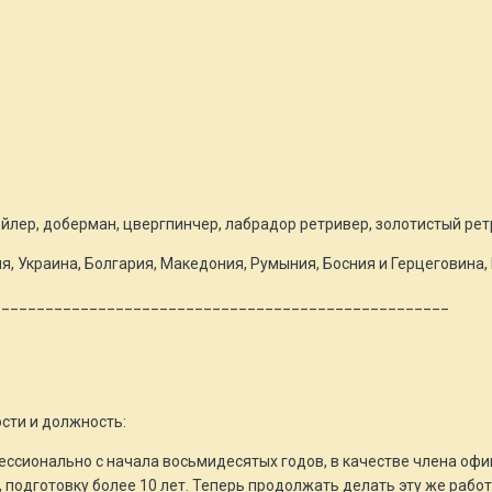
)
йлер, доберман, цвергпинчер, лабрадор ретривер, золотистый рет
ия, Украина, Болгария, Македония, Румыния, Босния и Герцеговина,
____________________________________________________
_
сти и должность:
ссионально с начала восьмидесятых годов, в качестве члена офи
, подготовку более 10 лет. Теперь продолжать делать эту же раб