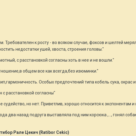
. Требователен к росту - во всяком случае, фоксов и шелтей мер
стить недостатки ушей, хвоста, строения головы."
отный, с расстановкой согласны хоть в нее и не вошли."
ошение,в общем все как всегда,без изюминки."
п,гармоничность. Особых предпочтений типа кобель сука, окрас и
н с расстановкой согласны"
судейство, но нет. Приветлив, хорошо относится к экспонентам и и
ода два назад подруга выставляла под ним корсюка ,..., гонял соб
ибор Рале Цекич (Ratibor Cekic)