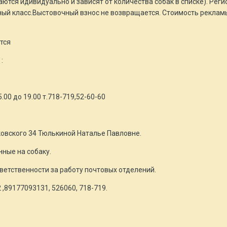
ются идивидуально и зависят от количества собак в списке). Рег
ный класс.Выстовочный взнос не возвращается. Стоимость рекламы
тся
:
.00 до 19.00 т.718-719,52-60-60
овского 34 Тюлькиной Наталье Павловне.
ные на собаку.
ветственности за работу почтовых отделений.
,89177093131, 526060, 718-719.