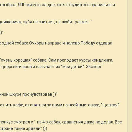
и выбрал ЛПП минуты за две, хотя отсудил все правильно и
ижениям, зубя не считает, не любит размёт. "
)"
 к одной собаке.Очхоры направо и налево.Победу отдавал
 "очень хорошая" собака. Сам преподает курсы хендлинга,
цвергпинчеров и называет их "мои детки". Эксперт
нной шкуре прочувствовав ))"
 пить кофе, а гоняться за вами по всей выставкке, "щелкая"
прикус смотрел у 1 из 4-х собак, сравнения даже не делал. Все
стране такие эрдели" )))