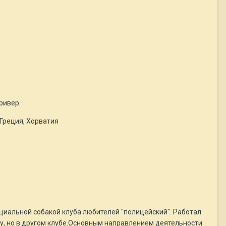
ривер.
 Греция, Хорватия
циальной собакой клуба любителей "полицейский". Работал
оту, но в другом клубе.Основным направлением деятельности