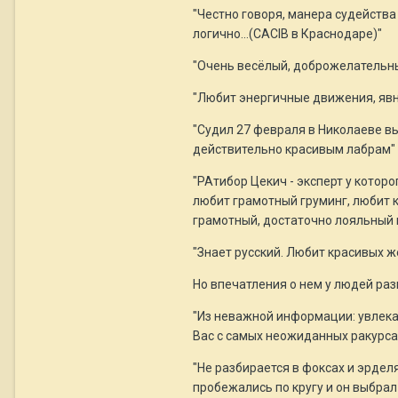
"Честно говоря, манера судейства 
логично...(CACIB в Краснодаре)"
"Очень весёлый, доброжелательны
"Любит энергичные движения, явн
"Судил 27 февраля в Николаеве вы
действительно красивым лабрам"
"РАтибор Цекич - эксперт у которо
любит грамотный груминг, любит к
грамотный, достаточно лояльный 
"Знает русский. Любит красивых 
Но впечатления о нем у людей раз
"Из неважной информации: увлекае
Вас с самых неожиданных ракурсах.
"Не разбирается в фоксах и эрделя
пробежались по кругу и он выбрал 