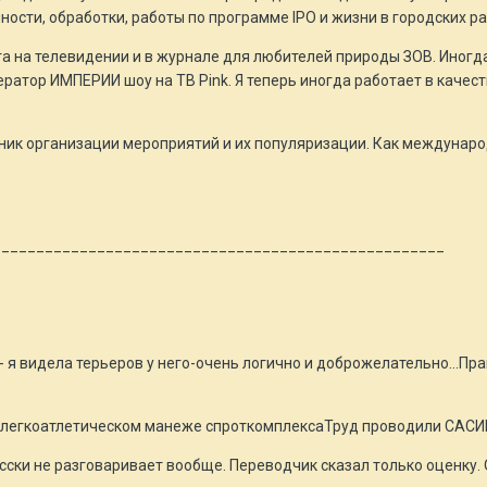
ности, обработки, работы по программе IPO и жизни в городских ра
а на телевидении и в журнале для любителей природы ЗОВ. Иногда,
ратор ИМПЕРИИ шоу на ТВ Pink. Я теперь иногда работает в качест
ик организации мероприятий и их популяризации. Как междунаро
____________________________________________________
 - я видела терьеров у него-очень логично и доброжелательно...Пр
в легкоатлетическом манеже спроткомплексаТруд проводили САСИ
русски не разговаривает вообще. Переводчик сказал только оценку.