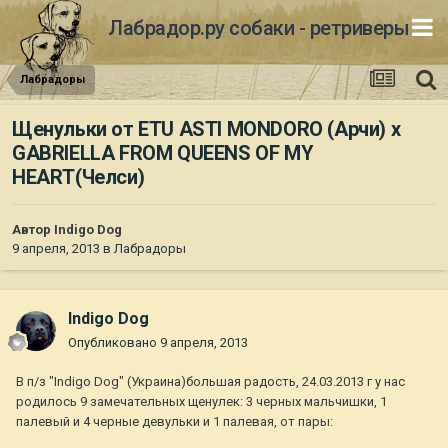
Лабрадор.ру собаки - ретриверы
Лабрадоры
Щенульки от ETU ASTI MONDORO (Арчи) x
GABRIELLA FROM QUEENS OF MY
HEARТ(Челси)
Автор
Indigo Dog
9 апреля, 2013
в
Лабрадоры
Indigo Dog
Опубликовано
9 апреля, 2013
В п/з "Indigo Dog" (Украина)большая радость, 24.03.2013 г у нас
родилось 9 замечательных щенулек: 3 черных мальчишки, 1
палевый и 4 черные девульки и 1 палевая, от пары: