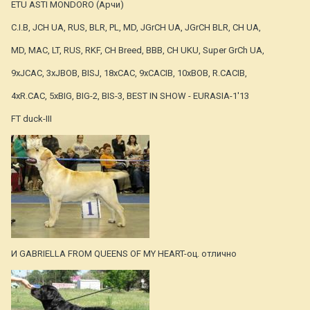
ETU ASTI MONDORO (Арчи)
C.I.B, JCH UA, RUS, BLR, PL, MD, JGrCH UA, JGrCH BLR, CH UA,
MD, MAC, LT, RUS, RKF, CH Breed, BBB, CH UKU, Super GrCh UA,
9xJCAC, 3xJBOB, BISJ, 18xCAC, 9xCACIB, 10xBOB, R.CACIB,
4xR.CAC, 5xBIG, BIG-2, BIS-3, BEST IN SHOW - EURASIA-1'13
FT duck-III
И GABRIELLA FROM QUEENS OF MY HEART-оц. отлично