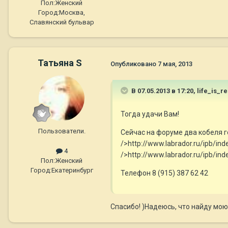
Пол:
Женский
Город:
Москва,
Славянский бульвар
Татьяна S
Опубликовано
7 мая, 2013
В 07.05.2013 в 17:20, life_is_r
Тогда удачи Вам!
Пользователи.
Сейчас на форуме два кобеля г
/>http://www.labrador.ru/ipb/i
4
/>http://www.labrador.ru/ipb/i
Пол:
Женский
Город:
Екатеринбург
Телефон 8 (915) 387 62 42
Спасибо! )Надеюсь, что найду мою