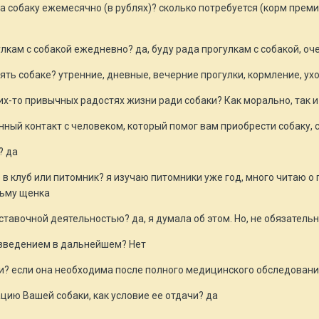
на собаку ежемесячно (в рублях)? сколько потребуется (корм преми
улкам с собакой ежедневно? да, буду рада прогулкам с собакой, оч
ть собаке? утренние, дневные, вечерние прогулки, кормление, уход
ких-то привычных радостях жизни ради собаки? Как морально, так и
ный контакт с человеком, который помог вам приобрести собаку, с
? да
е в клуб или питомник? я изучаю питомники уже год, много читаю о
зьму щенка
ставочной деятельностью? да, я думала об этом. Но, не обязатель
азведением в дальнейшем? Нет
ии? если она необходима после полного медицинского обследовани
ацию Вашей собаки, как условие ее отдачи? да