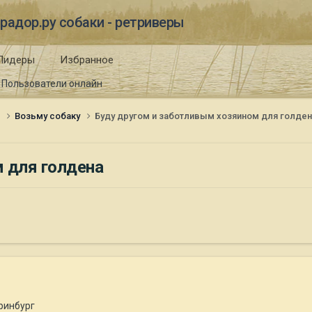
радор.ру собаки - ретриверы
Лидеры
Избранное
Пользователи онлайн
и
Возьму собаку
Буду другом и заботливым хозяином для голден
 для голдена
ринбург