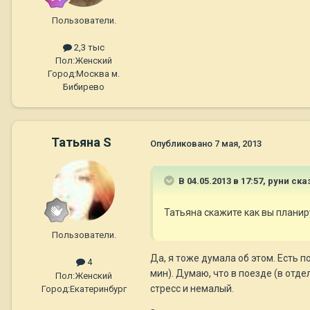
Пользователи.
2,3 тыс
Пол:
Женский
Город:
Москва м.
Бибирево
Татьяна S
Опубликовано
7 мая, 2013
В 04.05.2013 в 17:57, руни ска
Татьяна скажите как вы планир
Пользователи.
Да, я тоже думала об этом. Есть п
4
мин). Думаю, что в поезде (в отде
Пол:
Женский
стресс и немалый.
Город:
Екатеринбург