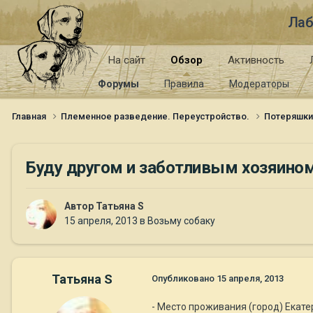
Лаб
На сайт
Обзор
Активность
Форумы
Правила
Модераторы
Главная
Племенное разведение. Переустройство.
Потеряшк
Буду другом и заботливым хозяином
Автор
Татьяна S
15 апреля, 2013
в
Возьму собаку
Татьяна S
Опубликовано
15 апреля, 2013
- Место проживания (город) Екате