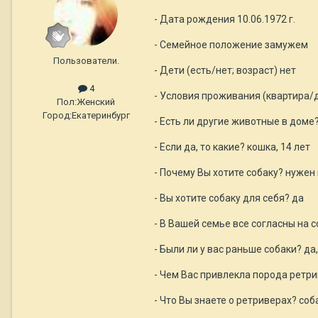
- Дата рождения 10.06.1972 г.
- Семейное положение замужем
Пользователи.
- Дети (есть/нет; возраст) нет
4
- Условия проживания (квартира/
Пол:
Женский
Город:
Екатеринбург
- Есть ли другие животные в доме
- Если да, то какие? кошка, 14 лет
- Почему Вы хотите собаку? нужен
- Вы хотите собаку для себя? да
- В Вашей семье все согласны на с
- Были ли у вас раньше собаки? да
- Чем Вас привлекла порода ретри
- Что Вы знаете о ретриверах? со