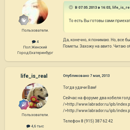
В 07.05.2013 в 16:03, life_is_r
То есть Вы готовы сами приеха
Пользователи.
Да, конечно, я понимаю. Но, все б
4
Пометы. Захожу на авито. Читаю о
Пол:
Женский
Город:
Екатеринбург
life_is_real
Опубликовано
7 мая, 2013
Тогда удачи Вам!
Сейчас на форуме два кобеля голд
/>http://www.labrador.ru/ipb/inde
/>http://www.labrador.ru/ipb/ind
Пользователи.
Телефон 8 (915) 387 62 42
4,6 тыс