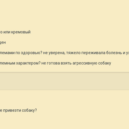
го или кремовый
ден
облемами по здоровью? не уверена, тяжело переживала болезнь и 
облемным характером? не готова взять агрессивную собаку
е привезти собаку?