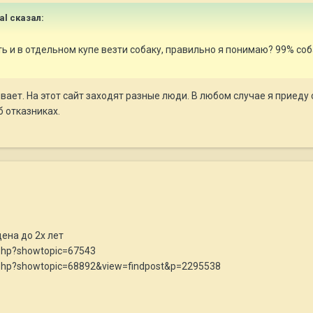
eal сказал:
ть и в отдельном купе везти собаку, правильно я понимаю? 99% соб
ывает. На этот сайт заходят разные люди. В любом случае я приеду 
б отказниках.
ена до 2х лет
x.php?showtopic=67543
ex.php?showtopic=68892&view=findpost&p=2295538