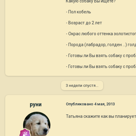
Какую собаку Вы ищете?
- Пол кобель
- Возраст до 2 лет
- Окрас любого оттенка золотисто
- Порода (лабрадор, голден …) гол
- Готовы ли Вы взять собаку с пр
- Готовы ли Вы взять собаку с пр
3 недели спустя...
руни
Опубликовано
4 мая, 2013
Татьяна скажите как вы планирует