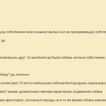
дом; собственное или съемное жилье; кол-во проживающих) собств
? да
 компаньон, друг. Со мной всегда были собаки, сколько себя помню
обаку? да, конечно
, колли (жил 10 лет) и небольшая собачка беспородная, нашла взро
вер? умная, деликатная,с мягким характером, подвижная собака
бака-аристократ, охотничья порода, но в то же время собака-компа