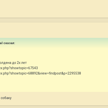
eal сказал:
олдена до 2х лет
ndex.php?showtopic=67543
ndex.php?showtopic=68892&view=findpost&p=2295538
 собаку