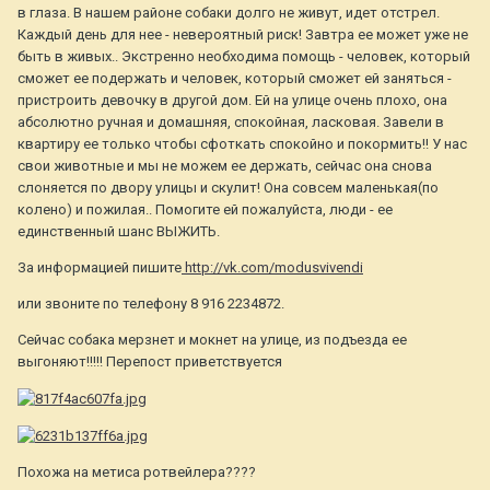
в глаза. В нашем районе собаки долго не живут, идет отстрел.
Каждый день для нее - невероятный риск! Завтра ее может уже не
быть в живых.. Экстренно необходима помощь - человек, который
сможет ее подержать и человек, который сможет ей заняться -
пристроить девочку в другой дом. Ей на улице очень плохо, она
абсолютно ручная и домашняя, спокойная, ласковая. Завели в
квартиру ее только чтобы сфоткать спокойно и покормить!! У нас
свои животные и мы не можем ее держать, сейчас она снова
слоняется по двору улицы и скулит! Она совсем маленькая(по
колено) и пожилая.. Помогите ей пожалуйста, люди - ее
единственный шанс ВЫЖИТЬ.
За информацией пишите
http://vk.com/modusvivendi
или звоните по телефону 8 916 2234872.
Сейчас собака мерзнет и мокнет на улице, из подъезда ее
выгоняют!!!!! Перепост приветствуется
Похожа на метиса ротвейлера????