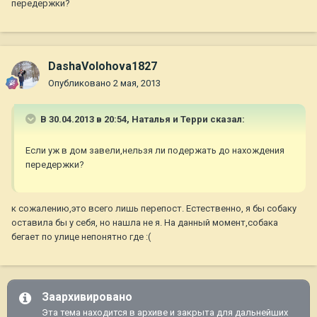
передержки?
DashaVolohova1827
Опубликовано
2 мая, 2013
В 30.04.2013 в 20:54, Наталья и Терри сказал:
Если уж в дом завели,нельзя ли подержать до нахождения
передержки?
к сожалению,это всего лишь перепост. Естественно, я бы собаку
оставила бы у себя, но нашла не я. На данный момент,собака
бегает по улице непонятно где :(
Заархивировано
Эта тема находится в архиве и закрыта для дальнейших