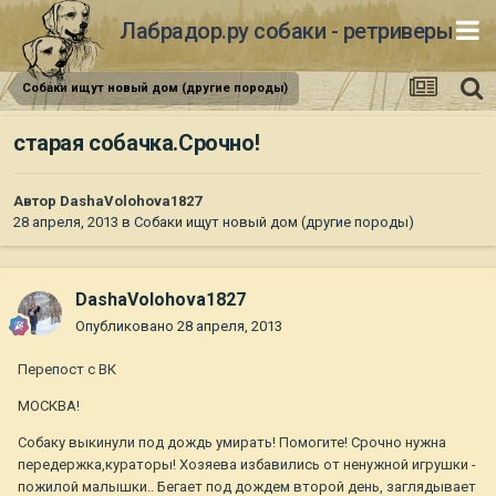
Лабрадор.ру собаки - ретриверы
Собаки ищут новый дом (другие породы)
старая собачка.Срочно!
Автор
DashaVolohova1827
28 апреля, 2013
в
Собаки ищут новый дом (другие породы)
DashaVolohova1827
Опубликовано
28 апреля, 2013
Перепост с ВК
МОСКВА!
Собаку выкинули под дождь умирать! Помогите! Срочно нужна
передержка,кураторы! Хозяева избавились от ненужной игрушки -
пожилой малышки.. Бегает под дождем второй день, заглядывает