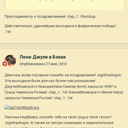
Присоединяюсь к поздравлениям! :clap_1: :thumbup:
Действительно, удачнейшие выходные и феерические победы!
:1st:
Лена-Джули и Бэкки
Опубликовано
27 мая, 2013
Девочки, всем огромное спасибо за поздравления! :signthankspin:
Эти выходные были для нас более чем успешными!
Джули(Инаморато Еванджелина Сэмпер Анте) закрыла ЧНКП и
Гранд Чемпиона Росиии! :clap_1: :1st: Бэкки(Инаморато Магия Нера)
закрыла Чемпиона России! :clap_1: :1st:
Леночка Недбаева, спасибо тебе за твой труд и твой талант!
:signthankspin: А также за теплую компанию и замечательные