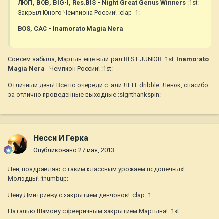
ЛЮП, BOB, BIG-I, Res.BIS - Night Great Genus Winners
:1st:
Закрыл Юного Чемпиона России! :clap_1:
BOS, CAC - Inamorato Magia Nera
Совсем забыла, Мартын еще выиграл BEST JUNIOR :1st:
Inamorato
Magia Nera
- Чемпион России! :1st:
Отличный день! Все по очереди стали ЛПП :dribble: Ленок, спасибо
за отлично проведенные выходные :signthankspin:
Несси И Герка
Опубликовано
27 мая, 2013
Лен, поздравляю с таким классным урожаем подопечных!
Молодцы! :thumbup:
Лену Дмитриеву с закрытием девчонок! :clap_1:
Наталью Шамову с фееричным закрытием Мартына! :1st: