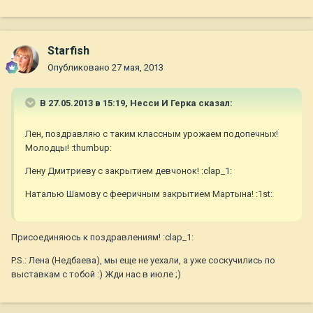
Starfish
Опубликовано
27 мая, 2013
В 27.05.2013 в 15:19, Несси И Герка сказал:
Лен, поздравляю с таким классным урожаем подопечных!
Молодцы! :thumbup:
Лену Дмитриеву с закрытием девчонок! :clap_1:
Наталью Шамову с фееричным закрытием Мартына! :1st:
Присоединяюсь к поздравлениям! :clap_1:
P.S.: Лена (Недбаева), мы еще не уехали, а уже соскучились по
выставкам с тобой :) Жди нас в июле ;)