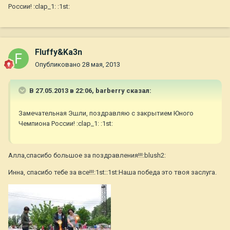
России! :clap_1: :1st:
Fluffy&Ka3n
Опубликовано
28 мая, 2013
В 27.05.2013 в 22:06, barberry сказал:
Замечательная Эшли, поздравляю с закрытием Юного
Чемпиона России! :clap_1: :1st:
Алла,спасибо большое за поздравления!!!:blush2:
Инна, спасибо тебе за все!!!:1st::1st:Наша победа это твоя заслуга.