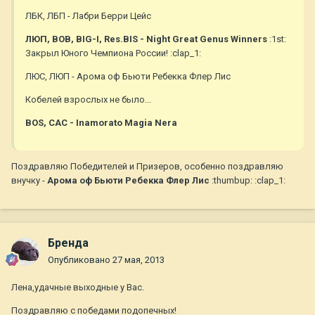
ЛБК, ЛБП - Лабри Берри Цейс
ЛЮП, BOB, BIG-I, Res.BIS - Night Great Genus Winners
:1st:
Закрыл Юного Чемпиона России! :clap_1:
ЛЮС, ЛЮП - Арома оф Бьюти Ребекка Флер Лис
Кобелей взрослых не было...
BOS, CAC - Inamorato Magia Nera
Поздравляю Победителей и Призеров, особенно поздравляю
внучку -
Арома оф Бьюти Ребекка Флер Лис
:thumbup: :clap_1:
Бренда
Опубликовано
27 мая, 2013
Лена,удачные выходные у Вас.
Поздравляю с победами подопечных!