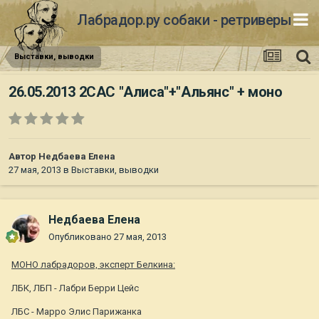
Лабрадор.ру собаки - ретриверы
Выставки, выводки
26.05.2013 2САС "Алиса"+"Альянс" + моно
Автор
Недбаева Елена
27 мая, 2013
в
Выставки, выводки
Недбаева Елена
Опубликовано
27 мая, 2013
МОНО лабрадоров, эксперт Белкина:
ЛБК, ЛБП - Лабри Берри Цейс
ЛБС - Марро Элис Парижанка