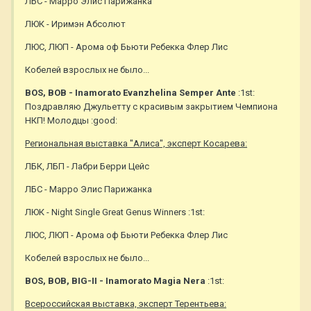
ЛБС - Марро Элис Парижанка
ЛЮК - Иримэн Абсолют
ЛЮС, ЛЮП - Арома оф Бьюти Ребекка Флер Лис
Кобелей взрослых не было...
BOS, BOB - Inamorato Evanzhelina Semper Ante
:1st:
Поздравляю Джульетту с красивым закрытием Чемпиона
НКП! Молодцы :good:
Региональная выставка "Алиса", эксперт Косарева:
ЛБК, ЛБП - Лабри Берри Цейс
ЛБС - Марро Элис Парижанка
ЛЮК - Night Single Great Genus Winners :1st:
ЛЮС, ЛЮП - Арома оф Бьюти Ребекка Флер Лис
Кобелей взрослых не было...
BOS, BOB, BIG-II - Inamorato Magia Nera
:1st:
Всероссийская выставка, эксперт Терентьева: