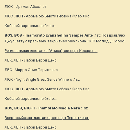
ЛЮК - Иримэн Абсолют
ЛЮС, ЛЮП - Арома оф Бьюти Ребекка Флер Лис
Кобелей взрослых не было...
BOS, BOB - Inamorato Evanzhelina Semper Ante
:1st: Поздравляю
Джульетту с красивым закрытием Чемпиона НКП! Молодцы :good:
Региональная выставка "Алиса", эксперт Косарева:
ЛБК, ЛБП - Лабри Берри Цейс
ЛБС - Марро Элис Парижанка
ЛЮК - Night Single Great Genus Winners :1st:
ЛЮС, ЛЮП - Арома оф Бьюти Ребекка Флер Лис
Кобелей взрослых не было...
BOS, BOB, BIG-II - Inamorato Magia Nera
:1st:
Всероссийская выставка, эксперт Терентьева:
ЛБК, ЛБП - Лабри Берри Цейс