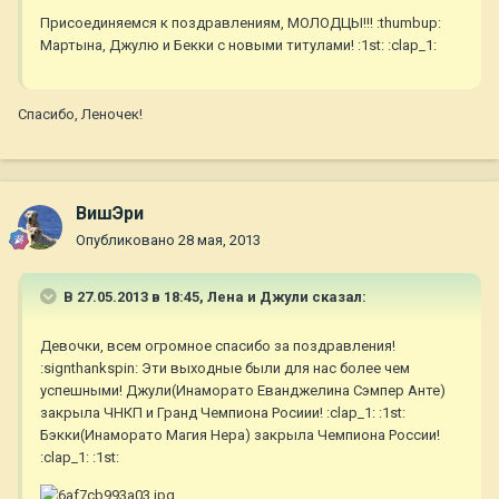
Присоединяемся к поздравлениям, МОЛОДЦЫ!!! :thumbup:
Мартына, Джулю и Бекки с новыми титулами! :1st: :clap_1:
Спасибо, Леночек!
ВишЭри
Опубликовано
28 мая, 2013
В 27.05.2013 в 18:45, Лена и Джули сказал:
Девочки, всем огромное спасибо за поздравления!
:signthankspin: Эти выходные были для нас более чем
успешными! Джули(Инаморато Еванджелина Сэмпер Анте)
закрыла ЧНКП и Гранд Чемпиона Росиии! :clap_1: :1st:
Бэкки(Инаморато Магия Нера) закрыла Чемпиона России!
:clap_1: :1st: