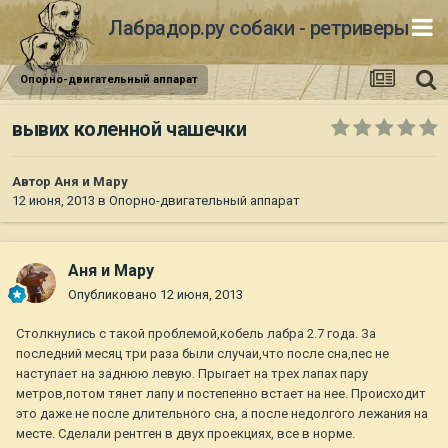
Лабрадор.ру собаки - ретриверы
Опорно-двигательный аппарат
вывих коленной чашечки
Автор
Аня и Мару
12 июня, 2013
в
Опорно-двигательный аппарат
Аня и Мару
Опубликовано
12 июня, 2013
Столкнулись с такой проблемой,кобель лабра 2.7 года. За
последний месяц три раза были случаи,что после сна,пес не
наступает на заднюю левую. Прыгает на трех лапах пару
метров,потом тянет лапу и постепенно встает на нее. Происходит
это даже не после длительного сна, а после недолгого лежания на
месте. Сделали рентген в двух проекциях, все в норме.