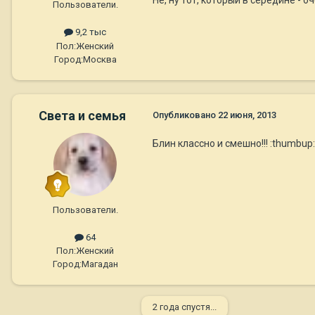
Не, ну тот, который в середине - о
Пользователи.
9,2 тыс
Пол:
Женский
Город:
Москва
Света и семья
Опубликовано
22 июня, 2013
Блин классно и смешно!!! :thumbup:
Пользователи.
64
Пол:
Женский
Город:
Магадан
2 года спустя...