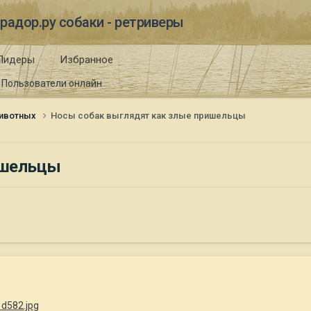
радор.ру собаки - ретриверы
Лидеры
Избранное
Пользователи онлайн
ивотных
Носы собак выглядят как злые пришельцы
ишельцы