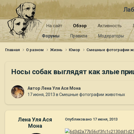
Лаб
На сайт
Обзор
Активность
Форумы
Правила
Модераторы
Главная
О разном
Жизнь
Юмор
Смешные фотографии ж
Носы собак выглядят как злые пр
Автор
Лена Уля Ася Мона
17 июня, 2013
в
Смешные фотографии животных
Лена Уля Ася
Опубликовано
17 июня, 2013
Мона