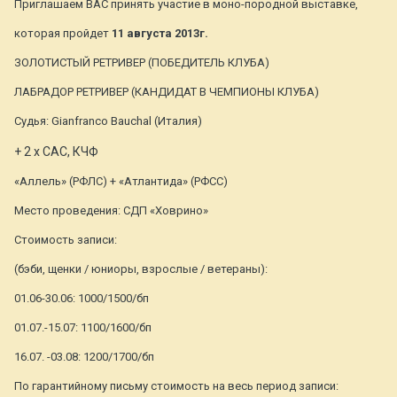
Приглашаем ВАС принять участие в моно-породной выставке,
которая пройдет
11 августа 2013г.
ЗОЛОТИСТЫЙ РЕТРИВЕР (ПОБЕДИТЕЛЬ КЛУБА)
ЛАБРАДОР РЕТРИВЕР (КАНДИДАТ В ЧЕМПИОНЫ КЛУБА)
Судья: Gianfranco Bauchal (Италия)
+ 2 х САС, КЧФ
«Аллель» (РФЛС) + «Атлантида» (РФСС)
Место проведения: CДП «Ховрино»
Стоимость записи:
(бэби, щенки / юниоры, взрослые / ветераны):
01.06-30.06: 1000/1500/бп
01.07.-15.07: 1100/1600/бп
16.07. -03.08: 1200/1700/бп
По гарантийному письму стоимость на весь период записи: