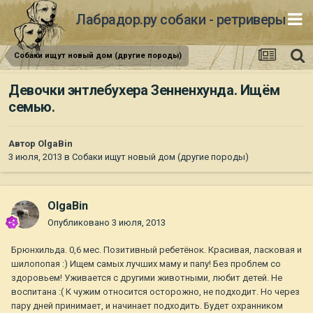
Лабрадор.ру собаки - ретриверы
Собаки ищут новый дом (другие породы)
Девочки энтлебухера Зенненхунда. Ищём
семью.
Автор
OlgaBin
3 июля, 2013
в
Собаки ищут новый дом (другие породы)
OlgaBin
Опубликовано
3 июля, 2013
Брюнхильда. 0,6 мес. Позитивный ребетёнок. Красивая, ласковая и
шилопопая :) Ищем самых лучших маму и папу! Без проблем со
здоровьем! Уживается с другими животными, любит детей. Не
воспитана :( К чужим относится осторожно, не подходит. Но через
пару дней принимает, и начинает подходить. Будет охранником