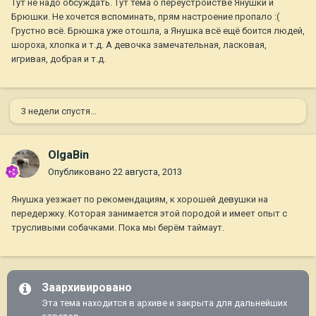
Тут не надо обсуждать. Тут тема о переустройстве Янушки и
Брюшки. Не хочется вспоминать, прям настроение пропало :(
Грустно всё. Брюшка уже отошла, а Янушка всё ещё боится людей,
шороха, хлопка и т.д. А девочка замечательная, ласковая,
игривая, добрая и т.д.
3 недели спустя...
OlgaBin
Опубликовано
22 августа, 2013
Янушка уезжает по рекомендациям, к хорошей девушки на
передержку. Которая занимается этой породой и имеет опыт с
трусливыми собачками. Пока мы берём таймаут.
Заархивировано
Эта тема находится в архиве и закрыта для дальнейших