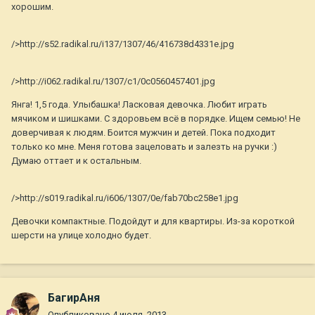
хорошим.
/>http://s52.radikal.ru/i137/1307/46/416738d4331e.jpg
/>http://i062.radikal.ru/1307/c1/0c0560457401.jpg
Янга! 1,5 года. Улыбашка! Ласковая девочка. Любит играть
мячиком и шишками. С здоровьем всё в порядке. Ищем семью! Не
доверчивая к людям. Боится мужчин и детей. Пока подходит
только ко мне. Меня готова зацеловать и залезть на ручки :)
Думаю оттает и к остальным.
/>http://s019.radikal.ru/i606/1307/0e/fab70bc258e1.jpg
Девочки компактные. Подойдут и для квартиры. Из-за короткой
шерсти на улице холодно будет.
БагирАня
Опубликовано
4 июля, 2013