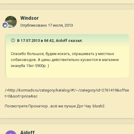
Windsor
Опубликовано
17 июля, 2013
В 17.07.2013 в 04:42, Aidoff сказал:
Спасибо большое, будем искать, спрашивать у местных
собаководов. А цены действительно кусаются в магазине
экануба 15кг-5900р. )
/>http://kormadv.ru/category/katalog/#!/~/category/id=2761419&offse
t=0&sort=priceAsc
Посмотрите Пронатюр...всё же лучше Дог Чау :blush2:
Aidoff