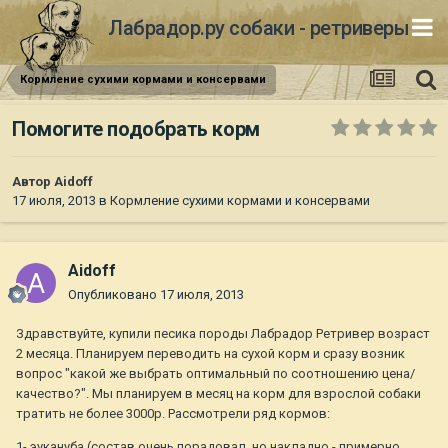
Лабрадор.ру собаки - ретриверы
Кормление сухими кормами и консервами
Помогите подобрать корм
Автор
Aidoff
17 июля, 2013
в
Кормление сухими кормами и консервами
Aidoff
Опубликовано
17 июля, 2013
Здравствуйте, купили песика породы Лабрадор Ретривер возраст
2 месяца. Планируем переводить на сухой корм и сразу возник
вопрос "какой же выбрать оптимальный по соотношению цена/
качество?". Мы планируем в месяц на корм для взрослой собаки
тратить не более 3000р. Рассмотрели ряд кормов:
1- эукануба (состав очень порадовал, но накладно - примерно