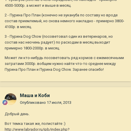
4500-5000р. а может и выше в месяц.
2 - Пурина Про План (конечно не эукануба по составу но вроде
состав приемлемый, но снова немного накладно - примерно 3800-
4100р. в месяц.
3 - Пурина Dog Chow (посоветовал один из ветеринаров, но
состав нас неочень радует) по расходам в месяц выходит
примерно 1800-2000р. в месяц.
Может ли кто-нибудь посоветовать ряд кормов с ежемесячными
затратами 3000р. вобщем нужно найти что-то среднее между
Пурина Про План и Пурина Dog Chow. Заранее спасибо!
Маша и Коби
Опубликовано
17 июля, 2013
Добрый день.
Вот темка такая же, полистайте :)
http://www.labrador.ru/ipb/index.php?