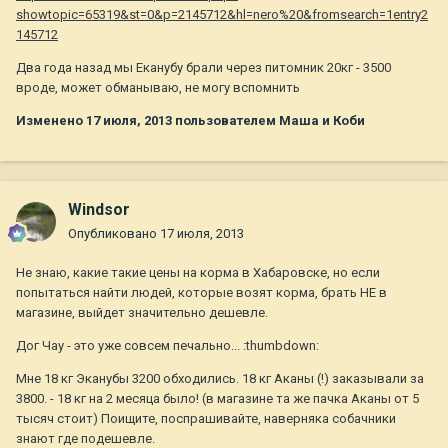
showtopic=65319&st=0&p=2145712&hl=nero%20&fromsearch=1entry2
145712
Два года назад мы Еканубу брали через питомник 20кг - 3500
вроде, может обманываю, не могу вспомнить
Изменено
17 июля, 2013
пользователем Маша и Коби
Windsor
Опубликовано
17 июля, 2013
Не знаю, какие такие цены на корма в Хабаровске, но если
попытаться найти людей, которые возят корма, брать НЕ в
магазине, выйдет значительно дешевле.
Дог Чау - это уже совсем печально... :thumbdown:
Мне 18 кг Эканубы 3200 обходились. 18 кг Аканы (!) заказывали за
3800. - 18 кг на 2 месяца было! (в магазине та же пачка Аканы от 5
тысяч стоит) Поищите, поспрашивайте, наверняка собачники
знают где подешевле.