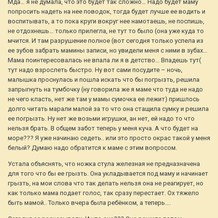
Мда… я не думала, что это будет так сложно… Надо будет маму
попросить надеть на нее поводок, тогда будет лучше ее водить и
воспитывать, а то пока круги вокруг нее намотаешь, не поспишь,
не отдохнешь… только прилегла, не тут то было (она уже куда то
мчится. И там разрушение полное (вот сегодня только успела из
ее зубов забрать мамины записи, но увидели меня с ними в зубах...
Мама поинтересовалась не впала ли я в детство… Впадешь тут(
тут надо взрослеть быстро. Ну вот сами посудите – ночь,
малышка проснулась и пошла искать что бы погрызть, решила
запрыгнуть на тумбочку (ну говорила же я маме что туда не надо
не чего класть, нет же там у мамы сумочка ее лежит) пришлось
долго читать марали малой за то что она стащила сумку и решила
ее погрызть. Ну нет же возьми игрушки, ан нет, ей надо то что
нельзя брать. В общем забот теперь у меня куча. А что будет на
море??? Я уже начинаю седеть.. или это просто окрас такой у меня
белый? Думаю надо обратится к маме с этим вопросом.
Устала объяснять, что ножка стула железная не предназначена
для того что бы ее грызть. Она укладывается под маму и начинает
грызть, на мои слова что так делать нельзя она не реагирует, но
как только мама подает голос, так сразу перестает. Ох тяжело
быть мамой.. Только вчера была ребёнком, а теперь….