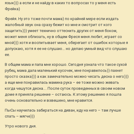
язык))) а если и не найду в каких то вопросах то у меня есть
Фрейка)
Фрейя. Ну это тоже почти мама) по крайней мере если издать
жалобный звук она сразу бежит ко мне и смотрит от кого
защитить))) умеет технично оттеснить других от меня боком,
может меня облизать, ну в общем Фреся меня любит, играет со
мной))) хотя и воспитывает меня, оберегает от ошибок которые я
допускаю, хотя я ее не слушаю… но делаю умный вид что слушаю
ее.
В общем мама и папа мне хорошо. Сегодня узнала что такое сухой
рубец, мама дала маленький кусочек, мне понравилось)) пахнет
просто сказка))) а как замечательно можно чесать десна о него)))
а еще мне понравилась мамина рука – ее тоже можно жевать
когда чешутся десна…. После суток проведенных в своем новом
доме я приняла решение – остаюсь. К этому решению я пошла
очень основательно и взвешено, мне нравится.
ПыСы научилась забираться на диван, иду на него – там лучше
спать – мягче)))
Утро нового дня.