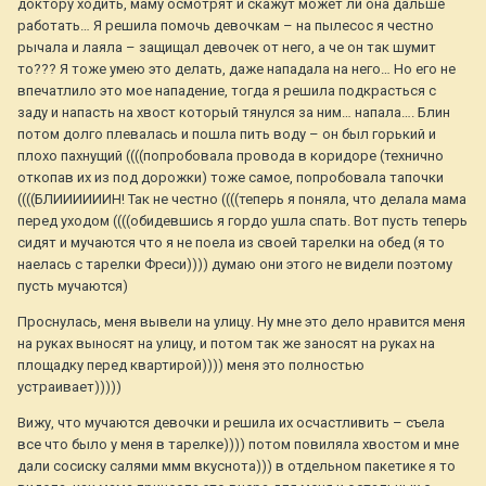
доктору ходить, маму осмотрят и скажут может ли она дальше
работать… Я решила помочь девочкам – на пылесос я честно
рычала и лаяла – защищал девочек от него, а че он так шумит
то??? Я тоже умею это делать, даже нападала на него… Но его не
впечатлило это мое нападение, тогда я решила подкрасться с
заду и напасть на хвост который тянулся за ним… напала…. Блин
потом долго плевалась и пошла пить воду – он был горький и
плохо пахнущий ((((попробовала провода в коридоре (технично
откопав их из под дорожки) тоже самое, попробовала тапочки
((((БЛИИИИИИН! Так не честно ((((теперь я поняла, что делала мама
перед уходом ((((обидевшись я гордо ушла спать. Вот пусть теперь
сидят и мучаются что я не поела из своей тарелки на обед (я то
наелась с тарелки Фреси)))) думаю они этого не видели поэтому
пусть мучаются)
Проснулась, меня вывели на улицу. Ну мне это дело нравится меня
на руках выносят на улицу, и потом так же заносят на руках на
площадку перед квартирой)))) меня это полностью
устраивает)))))
Вижу, что мучаются девочки и решила их осчастливить – съела
все что было у меня в тарелке)))) потом повиляла хвостом и мне
дали сосиску салями ммм вкуснота))) в отдельном пакетике я то