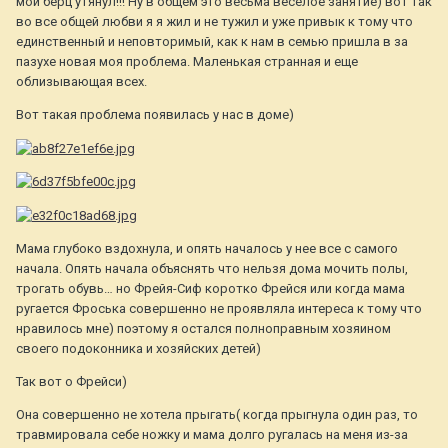
мой берц утянул!!! Ну в общем это весьма веселое занятие) вот так
во все общей любви я я жил и не тужил и уже привык к тому что
единственный и неповторимый, как к нам в семью пришла в за
пазухе новая моя проблема. Маленькая странная и еще
облизывающая всех.
Вот такая проблема появилась у нас в доме)
Мама глубоко вздохнула, и опять началось у нее все с самого
начала. Опять начала объяснять что нельзя дома мочить полы,
трогать обувь… но Фрейя-Сиф коротко Фрейся или когда мама
ругается Фроська совершенно не проявляла интереса к тому что
нравилось мне) поэтому я остался полноправным хозяином
своего подоконника и хозяйских детей)
Так вот о Фрейси)
Она совершенно не хотела прыгать( когда прыгнула один раз, то
травмировала себе ножку и мама долго ругалась на меня из-за