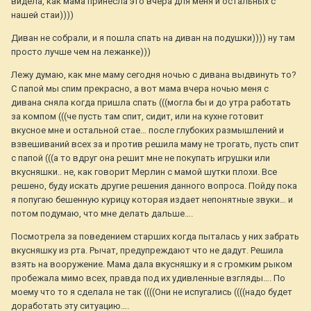
видела, как мама принесла это вчера для меня и остальных с
нашей стаи))))
Диван не собрали, и я пошла спать на диван на подушки)))) ну там
просто лучше чем на лежанке)))
Лежу думаю, как мне маму сегодня ночью с дивана выдвинуть то?
С папой мы спим прекрасно, а вот мама вчера ночью меня с
дивана сняла когда пришла спать (((могла бы и до утра работать
за компом (((че пусть там спит, сидит, или на кухне готовит
вкусное мне и остальной стае… после глубоких размышлений и
взвешиваний всех за и против решила маму не трогать, пусть спит
с папой (((а то вдруг она решит мне не покупать игрушки или
вкусняшки.. не, как говорит Мерлин с мамой шутки плохи. Все
решено, буду искать другие решения данного вопроса. Пойду пока
я попугаю бешенную курицу которая издает непонятные звуки… и
потом подумаю, что мне делать дальше….
Посмотрела за поведением старших когда пыталась у них забрать
вкусняшку из рта. Рычат, предупреждают что не дадут. Решила
взять на вооружение. Мама дала вкусняшку и я с громким рыком
пробежала мимо всех, правда под их удивленные взгляды…. По
моему что то я сделала не так ((((Они не испугались ((((надо будет
доработать эту ситуацию….