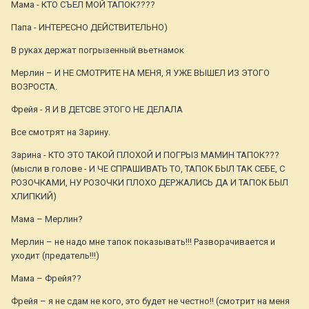
Мама - КТО СЪЕЛ МОЙ ТАПОК????
Папа - ИНТЕРЕСНО ДЕЙСТВИТЕЛЬНО)
В руках держат погрызенный вьетнамок
Мерлин – И НЕ СМОТРИТЕ НА МЕНЯ, Я УЖЕ ВЫШЕЛ ИЗ ЭТОГО
ВОЗРОСТА.
Фрейя - Я И В ДЕТСВЕ ЭТОГО НЕ ДЕЛАЛА
Все смотрят на Зарину.
Зарина - КТО ЭТО ТАКОЙ ПЛОХОЙ И ПОГРЫЗ МАМИН ТАПОК???
(мысли в голове - И ЧЕ СПРАШИВАТЬ ТО, ТАПОК БЫЛ ТАК СЕБЕ, С
РОЗОЧКАМИ, НУ РОЗОЧКИ ПЛОХО ДЕРЖАЛИСЬ ДА И ТАПОК БЫЛ
ХЛИПКИЙ)
Мама – Мерлин?
Мерлин – не надо мне тапок показывать!!! Разворачивается и
уходит (предатель!!!)
Мама – Фрейя??
Фрейя – я не сдам не кого, это будет не честно!! (смотрит на меня