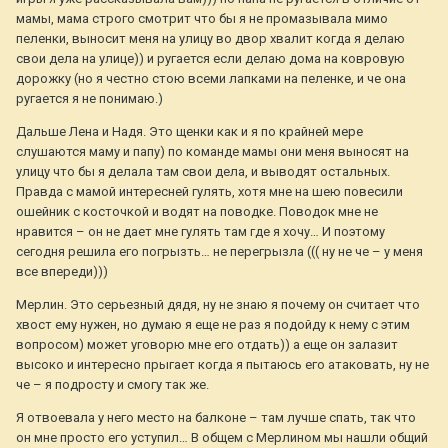
мамы, мама строго смотрит что бы я не промазывала мимо
пеленки, выносит меня на улицу во двор хвалит когда я делаю
свои дела на улице)) и ругается если делаю дома на ковровую
дорожку (но я честно стою всеми лапками на пеленке, и че она
ругается я не понимаю.)
Дальше Лена и Надя. Это щенки как и я по крайней мере
слушаются маму и папу) по команде мамы они меня выносят на
улицу что бы я делала там свои дела, и выводят остальных.
Правда с мамой интересней гулять, хотя мне на шею повесили
ошейник с косточкой и водят на поводке. Поводок мне не
нравится – он не дает мне гулять там где я хочу… И поэтому
сегодня решила его погрызть… не перегрызла ((( ну не че – у меня
все впереди)))
Мерлин. Это серьезный дядя, ну не знаю я почему он считает что
хвост ему нужен, но думаю я еще не раз я подойду к нему с этим
вопросом) может уговорю мне его отдать)) а еще он залазит
высоко и интересно прыгает когда я пытаюсь его атаковать, ну не
че – я подросту и смогу так же.
Я отвоевала у него место на балконе – там лучше спать, так что
он мне просто его уступил… В общем с Мерлином мы нашли общий