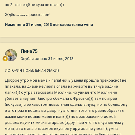
но 2 - это ещё
не куча
не стая )))
Ждём
рассказов!
охотничьих
Изменено
31 июля, 2013
пользователем wina
Лина75
Опубликовано
31 июля, 2013
ИСТОРИЯ ПОЯВЛЕНИЯ УМКИ)
Доброе утро мои мама и папа! ночь у меня прошла прекрасно) не
плакала, на диван не лезла спала на животе вытянув задние
лапки))) с утра атаковала Мерлина, но увидя что Мерлин не
убегает а изучает быстро сбежала к Фреське))) там поиграв
(покусав) с ее хвостом довольная сделала лужу, но по большому
в этот раз я пошла во двор, ну это для того что разнообразить
жизнь моим новым мамы и папы))) по возвращению домой
решила изучить миски старших (вдруг там что-то вкуснее чем у
меня, а то я знаю ж самое вкусное у других а не у меня), умяв
мясную консерву (после проверки самое вкусное было у меня