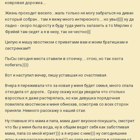
ковровая дорожка....
Жизнь проходит весело.. жаль только не могу забраться на диван
который собран... там я вижу много интересного.... но увы((((( ну да
ладно - скоро подросту и буду туда уметь залазить а то Мерлин с
Фрейей там сидят а я в низу, так не честно(((
Целую и машу хвостиком с приветами вам и моим братишкам и
сестренкам!!!
ПыСы сегодня места ставили в стоечку.... стою, но так охота
побегать))))
Вот и наступил вечер, пишу уставшая но счастливая.
Вчера я переживала что за новая у меня будет семья, много спала
отходила от дороги… Сразу скажу когда увидела что столько
взрослых я даже растерялась, но как девушка порядочная
повиляла хвостиком и меня обнюхав, осмотрев со всех сторон
приняли. Немного расскажу о нашей стае.
Ну главные это мама и папа, мама дает вкусное покушать, смотрит
что бы у меня была вода, ну в общем ведет себя как заботливая
мама, папа со мной играет))) а я играю с ним))) ну сегодняшние
игры я уже рассказывала вам))) но папа не ругается в отличие от