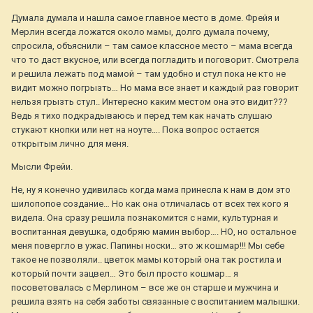
Думала думала и нашла самое главное место в доме. Фрейя и
Мерлин всегда ложатся около мамы, долго думала почему,
спросила, объяснили – там самое классное место – мама всегда
что то даст вкусное, или всегда погладить и поговорит. Смотрела
и решила лежать под мамой – там удобно и стул пока не кто не
видит можно погрызть… Но мама все знает и каждый раз говорит
нельзя грызть стул.. Интересно каким местом она это видит???
Ведь я тихо подкрадываюсь и перед тем как начать слушаю
стукают кнопки или нет на ноуте…. Пока вопрос остается
открытым лично для меня.
Мысли Фрейи.
Не, ну я конечно удивилась когда мама принесла к нам в дом это
шилопопое создание… Но как она отличалась от всех тех кого я
видела. Она сразу решила познакомится с нами, культурная и
воспитанная девушка, одобряю мамин выбор…. НО, но остальное
меня повергло в ужас. Папины носки… это ж кошмар!!! Мы себе
такое не позволяли.. цветок мамы который она так ростила и
который почти зацвел… Это был просто кошмар… я
посоветовалась с Мерлином – все же он старше и мужчина и
решила взять на себя заботы связанные с воспитанием малышки.