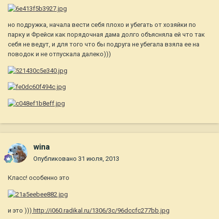
но подружка, начала вести себя плохо и убегать от хозяйки по
парку и Фрейси как порядочная дама долго объясняла ей что так
себя не ведут, и для того что бы подруга не убегала взяла ее на
поводок и не отпускала далеко)))
wina
Опубликовано
31 июля, 2013
Класс! особенно это
и это )))
http://i060.radikal.ru/1306/3c/96dccfc277bb.jpg