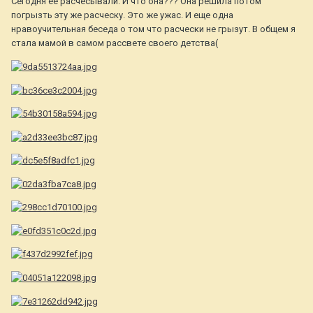
Сегодня ее расчесывали. И что она??? Она решила потом
погрызть эту же расческу. Это же ужас. И еще одна
нравоучительная беседа о том что расчески не грызут. В общем я
стала мамой в самом рассвете своего детства(