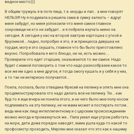
видное место)))
В общем тружусь я в поте лица, т.е. морды и лап… а мне говорят
НЕЛЬЗЯ! Ну я подумала и решила сама в сумку залезть – вдруг
меня забудут, но меня успокоили что меня самое главное
сокровище не кто не забудет… и я побрела изучать меню на
сегодня. А сегодня у нас на второй завтрак картошка с уткой и
брусникой… ладно, попробую я это, я ж принцесса девушка не
гордая, могу и это скушать, главное что бы было приготовлено
вкусно. Попробовала я енто блюдо, не че, есть можно….
Проверила что едят старшие, оказывается то же самое. Надо
будет с мамой поговорить о том что надо разнообразие какое то
все же им одно а мне другое, я тогда смогу кушать и у себя и у них,
а то так не интересно получается…
Поела, поспала, была отведена Фресей на пеленку и опять мне она
продемонстрировала что надо делать все на пеленку. Тю… как
буд-то я еще вчера не поняла этого, и не чего было мне попу носом
подпихивать на эту пеленку, не че мама может и постирать потом…
ведь мне как лицу интеллигентному и с царским происхождением
можно иногда и промахнуться же… Папа уехал еще утром работать
на море, дети дома порядок наводят, мама ушла куда-то какой то
профосмотр проходить, Мерлин мне сказал что это как к нашему