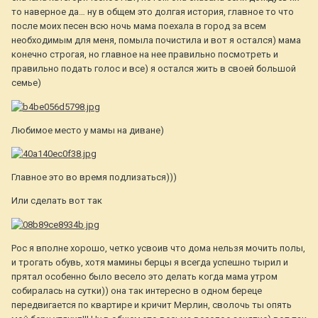
то наверное да… ну в общем это долгая история, главное то что
после моих песен всю ночь мама поехала в город за всем
необходимым для меня, помыла почистила и вот я остался) мама
конечно строгая, но главное на нее правильно посмотреть и
правильно подать голос и все) я остался жить в своей большой
семье)
Любимое место у мамы на диване)
Главное это во время подлизаться)))
Или сделать вот так
Рос я вполне хорошо, четко усвоив что дома нельзя мочить полы,
и трогать обувь, хотя мамины берцы я всегда успешно тырил и
прятал особенно было весело это делать когда мама утром
собиралась на сутки)) она так интересно в одном береце
передвигается по квартире и кричит Мерлин, сволочь ты опять