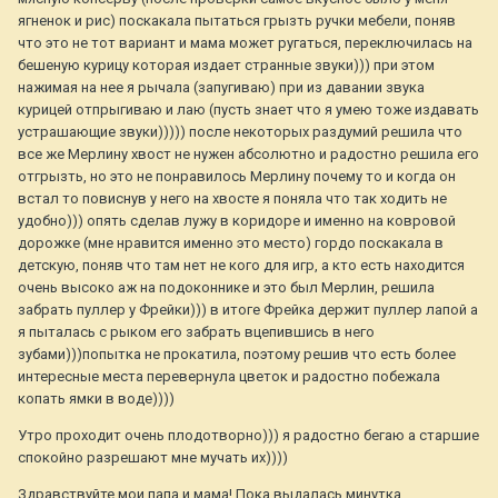
ягненок и рис) поскакала пытаться грызть ручки мебели, поняв
что это не тот вариант и мама может ругаться, переключилась на
бешеную курицу которая издает странные звуки))) при этом
нажимая на нее я рычала (запугиваю) при из давании звука
курицей отпрыгиваю и лаю (пусть знает что я умею тоже издавать
устрашающие звуки))))) после некоторых раздумий решила что
все же Мерлину хвост не нужен абсолютно и радостно решила его
отгрызть, но это не понравилось Мерлину почему то и когда он
встал то повиснув у него на хвосте я поняла что так ходить не
удобно))) опять сделав лужу в коридоре и именно на ковровой
дорожке (мне нравится именно это место) гордо поскакала в
детскую, поняв что там нет не кого для игр, а кто есть находится
очень высоко аж на подоконнике и это был Мерлин, решила
забрать пуллер у Фрейки))) в итоге Фрейка держит пуллер лапой а
я пыталась с рыком его забрать вцепившись в него
зубами)))попытка не прокатила, поэтому решив что есть более
интересные места перевернула цветок и радостно побежала
копать ямки в воде))))
Утро проходит очень плодотворно))) я радостно бегаю а старшие
спокойно разрешают мне мучать их))))
Здравствуйте мои папа и мама! Пока выдалась минутка