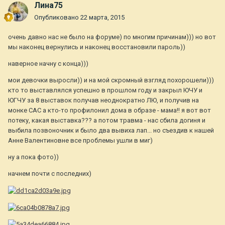
Лина75
Опубликовано
22 марта, 2015
очень давно нас не было на форуме) по многим причинам))) но вот
мы наконец вернулись и наконец восстановили пароль))
наверное начну с конца)))
мои девочки выросли)) и на мой скромный взгляд похорошели)))
кто то выставлялся успешно в прошлом году и закрыл ЮЧУ и
ЮГЧУ за 8 выставок получав неоднократно ЛЮ, и получив на
монке САС а кто-то профилонил дома в образе - мама!! я вот вот
потеку, какая выставка??? а потом травма - нас сбила догиня и
выбила позвоночник и было два вывиха лап... но съездив к нашей
Анне Валентиновне все проблемы ушли в миг)
ну а пока фото))
начнем почти с последних)