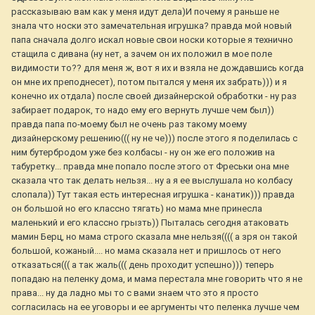
рассказываю вам как у меня идут дела)И почему я раньше не
знала что носки это замечательная игрушка? правда мой новый
папа сначала долго искал новые свои носки которые я технично
стащила с дивана (ну нет, а зачем он их положил в мое поле
видимости то?? для меня ж, вот я их и взяла не дождавшись когда
он мне их преподнесет), потом пытался у меня их забрать))) и я
конечно их отдала) после своей дизайнерской обработки - ну раз
забирает подарок, то надо ему его вернуть лучше чем был))
правда папа по-моему был не очень раз такому моему
дизайнерскому решению((( ну не че))) после этого я поделилась с
ним бутербродом уже без колбасы - ну он же его положив на
табуретку... правда мне попало после этого от Фреськи она мне
сказала что так делать нельзя... ну а я ее выслушала но колбасу
слопала)) Тут такая есть интересная игрушка - канатик))) правда
он большой но его классно тягать) но мама мне принесла
маленький и его классно грызть)) Пыталась сегодня атаковать
мамин Берц, но мама строго сказала мне нельзя(((( а зря он такой
большой, кожаный.... но мама сказала нет и пришлось от него
отказаться((( а так жаль((( день проходит успешно))) теперь
попадаю на пеленку дома, и мама перестала мне говорить что я не
права... ну да ладно мы то с вами знаем что это я просто
согласилась на ее уговоры и ее аргументы что пеленка лучше чем