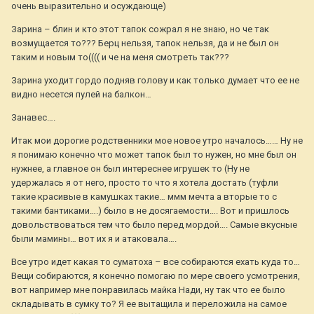
очень выразительно и осуждающе)
Зарина – блин и кто этот тапок сожрал я не знаю, но че так
возмущается то??? Берц нельзя, тапок нельзя, да и не был он
таким и новым то(((( и че на меня смотреть так???
Зарина уходит гордо подняв голову и как только думает что ее не
видно несется пулей на балкон…
Занавес….
Итак мои дорогие родственники мое новое утро началось…… Ну не
я понимаю конечно что может тапок был то нужен, но мне был он
нужнее, а главное он был интереснее игрушек то (Ну не
удержалась я от него, просто то что я хотела достать (туфли
такие красивые в камушках такие… ммм мечта а вторые то с
такими бантиками….) было в не досягаемости…. Вот и пришлось
довольствоваться тем что было перед мордой…. Самые вкусные
были мамины… вот их я и атаковала….
Все утро идет какая то суматоха – все собираются ехать куда то…
Вещи собираются, я конечно помогаю по мере своего усмотрения,
вот например мне понравилась майка Нади, ну так что ее было
складывать в сумку то? Я ее вытащила и переложила на самое