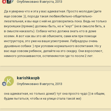
Опубликовано
8 августа, 2013
Да я уверена что и эта у вас адекватная. Просто молодая (дите
еще совсем :)), порода такая любвиобильно-общительно-
лизательная, и вы еще с ней не договорились пока. Ведь не только
вкусняшки (пряник) должны быть, но и "кнут" (не в смысле бить, а
в смысле наказать). Собака четко должна знать кто в доме
хозяин. А вот как вы это ей объясните, сами или при помощи
инструктора, это уже на ваше усмотрение. Лабрадоры очень
душевные собаки :) при условии нормального воспитания. Но у
вас еще совсем ребенок, делайте на это скидку. Они взрослеют,
немного успокаиваются, остепеняются где то после 2 лет.
karishkaspb
Опубликовано
8 августа, 2013
она адекватная, но только дома!) тут она просто чудо:)) в общем,
будем пытаться, чтобы и на улице стала такой же)