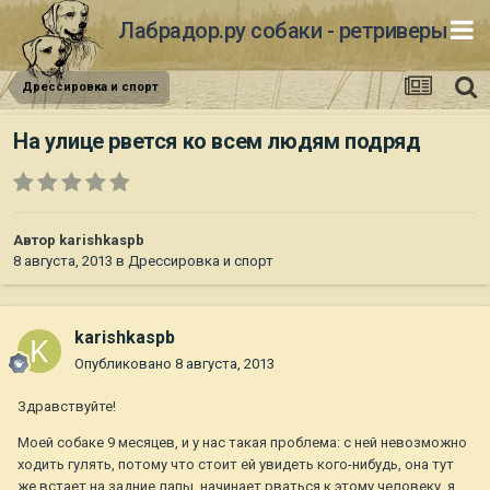
Лабрадор.ру собаки - ретриверы
Дрессировка и спорт
На улице рвется ко всем людям подряд
Автор
karishkaspb
8 августа, 2013
в
Дрессировка и спорт
karishkaspb
Опубликовано
8 августа, 2013
Здравствуйте!
Моей собаке 9 месяцев, и у нас такая проблема: с ней невозможно
ходить гулять, потому что стоит ей увидеть кого-нибудь, она тут
же встает на задние лапы, начинает рваться к этому человеку, я