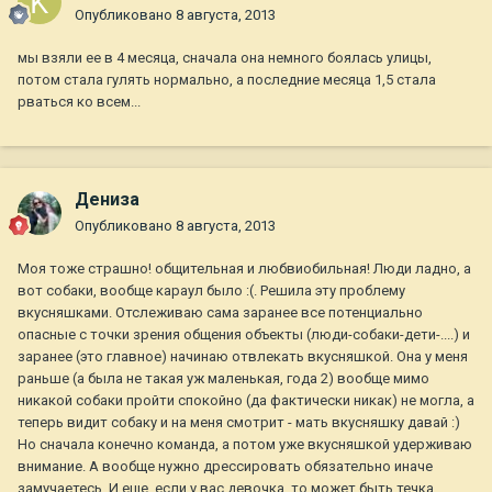
Опубликовано
8 августа, 2013
мы взяли ее в 4 месяца, сначала она немного боялась улицы,
потом стала гулять нормально, а последние месяца 1,5 стала
рваться ко всем...
Дениза
Опубликовано
8 августа, 2013
Моя тоже страшно! общительная и любвиобильная! Люди ладно, а
вот собаки, вообще караул было :(. Решила эту проблему
вкусняшками. Отслеживаю сама заранее все потенциально
опасные с точки зрения общения объекты (люди-собаки-дети-....) и
заранее (это главное) начинаю отвлекать вкусняшкой. Она у меня
раньше (а была не такая уж маленькая, года 2) вообще мимо
никакой собаки пройти спокойно (да фактически никак) не могла, а
теперь видит собаку и на меня смотрит - мать вкусняшку давай :)
Но сначала конечно команда, а потом уже вкусняшкой удерживаю
внимание. А вообще нужно дрессировать обязательно иначе
замучаетесь. И еще, если у вас девочка, то может быть течка