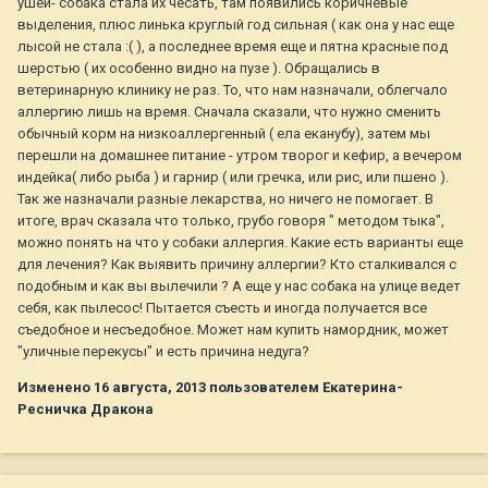
ушей- собака стала их чесать, там появились коричневые
выделения, плюс линька круглый год сильная ( как она у нас еще
лысой не стала :( ), а последнее время еще и пятна красные под
шерстью ( их особенно видно на пузе ). Обращались в
ветеринарную клинику не раз. То, что нам назначали, облегчало
аллергию лишь на время. Сначала сказали, что нужно сменить
обычный корм на низкоаллергенный ( ела еканубу), затем мы
перешли на домашнее питание - утром творог и кефир, а вечером
индейка( либо рыба ) и гарнир ( или гречка, или рис, или пшено ).
Так же назначали разные лекарства, но ничего не помогает. В
итоге, врач сказала что только, грубо говоря " методом тыка",
можно понять на что у собаки аллергия. Какие есть варианты еще
для лечения? Как выявить причину аллергии? Кто сталкивался с
подобным и как вы вылечили ? А еще у нас собака на улице ведет
себя, как пылесос! Пытается съесть и иногда получается все
съедобное и несъедобное. Может нам купить намордник, может
"уличные перекусы" и есть причина недуга?
Изменено
16 августа, 2013
пользователем Екатерина-
Ресничка Дракона