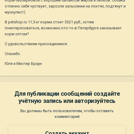
Корм беззерновой с хорошим балансом жиров и белков. Собака
отлично себя чуствует, заросли залысенки на локтях, подтянут и
мускулист)
В petshop.ru 11,5 кг корма стоит 3321 руб., хотим
поинтересоваться, возможно кто-то в Петербурге заказывает
корм оптом?
С удовольствием присоединимся.
Спасибо.
Юля и Мистер Браун
Для публикации сообщений создайте
учётную запись или авторизуйтесь
Вы должны быть пользователем, чтобы оставить
комментарий
Создать аккаунт