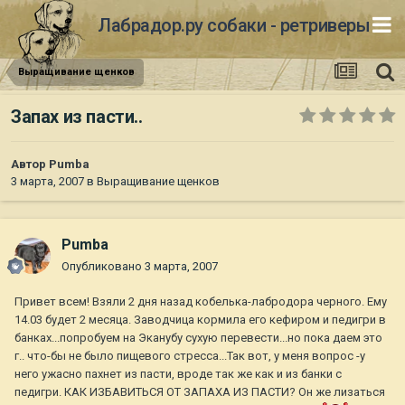
Лабрадор.ру собаки - ретриверы
Выращивание щенков
Запах из пасти..
Автор
Pumba
3 марта, 2007
в
Выращивание щенков
Pumba
Опубликовано
3 марта, 2007
Привет всем! Взяли 2 дня назад кобелька-лабродора черного. Ему
14.03 будет 2 месяца. Заводчица кормила его кефиром и педигри в
банках...попробуем на Эканубу сухую перевести...но пока даем это
г.. что-бы не было пищевого стресса...Так вот, у меня вопрос -у
него ужасно пахнет из пасти, вроде так же как и из банки с
педигри. КАК ИЗБАВИТЬСЯ ОТ ЗАПАХА ИЗ ПАСТИ? Он же лизаться