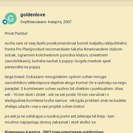
goldenlove
Опубликовано
4 марта, 2007
Privet Pumba!
xochu vam ot vsej dushi porekomendovat kormit maljutku iskljuchitelno
Purina Pro Plan(product recomenduem takzhe Americanskim clubom
sobak, ogramnim kolichestvom porodnix klubov, izvesttnimi
zavodchikami), luchshe nachat s puppy i kogda meshok sjest
perexodite na puppy
large breed. Dokazano mnogoletnim opitom ochen mnogix
zavodchikov velikolepnoe dejstvie etogo korma! On s radostju na nego
perejdet. S kormleniem ochen vazhno bit chetkim i punktualnim: chas
edi - 10 min stoit i zhdet - est ne est posle 10 min vse ubrat i v
sledujushee kormlenie tozhe samoe - nikogda problem znat ne budete.
zhelaju udachi i vse u vas projdet ochen bistro!
ps esli ja ne oshibajus u russkoj purini est zelenaja tel linija - tam
mozhno naprjamuju domoj zakazivat i stoit stolko ze.
Изменено
4 марта, 2007
пользователем goldenlove