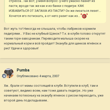
стресса...Так вот, у меня вопрос -у него ужасно пахнет из
пасти, вроде так же как и из банки с педигри. КАК
ИЗБАВИТЬСЯ ОТ ЗАПАХА ИЗ ПАСТИ? Он же лизаться лезет...
Хочется его потискать, а от него разит как из...
Вот жуть то! Никогда не слышала, чтобы лабриков кормили
педигрями... У Вас не клубный Щенок? Т.к. в клубе голово открутят
таким горе-заводчикам. Переводите малыша скорее на
нормальный корм и всё пройдет! Экануба для щенков ягнёнок и
рис! Удачи и здоровья!
Pumba
Опубликовано
4 марта, 2007
Хм.. брали от мамы состоящей в клубе. Вступили в клуб, там и
советуют, видимо всем, нам тоже давать педигри...Но уже
начинаем потихоньку на эканубу ягненок с рисом переходить, уже
второй день подкладываем..