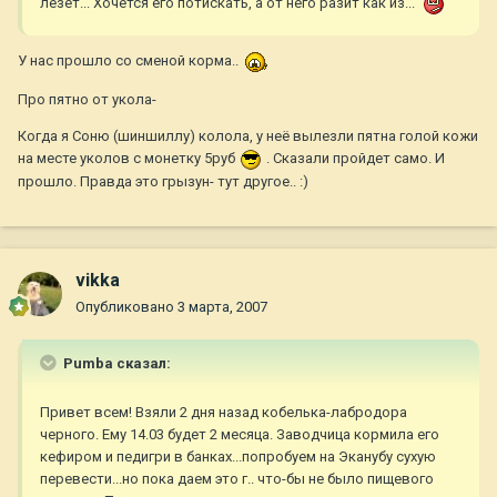
лезет... Хочется его потискать, а от него разит как из...
У нас прошло со сменой корма..
Про пятно от укола-
Когда я Соню (шиншиллу) колола, у неё вылезли пятна голой кожи
на месте уколов с монетку 5руб
. Сказали пройдет само. И
прошло. Правда это грызун- тут другое.. :)
vikka
Опубликовано
3 марта, 2007
Pumba сказал:
Привет всем! Взяли 2 дня назад кобелька-лабродора
черного. Ему 14.03 будет 2 месяца. Заводчица кормила его
кефиром и педигри в банках...попробуем на Эканубу сухую
перевести...но пока даем это г.. что-бы не было пищевого