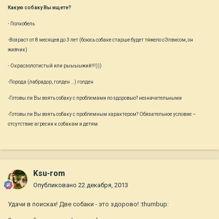
Какую собаку Вы ищете?
- Полкобель
-Возраст от 8 месяцев до 3 лет (боюсь собаке старше будет тяжело сЭлвисом, он
живчик)
- Окрасзолотистый или рыыыыжий!!!)))
-Порода (лабрадор, голден …) голден
-Готовы ли Вы взять собаку с проблемами по здоровью? незначительными
-Готовы ли Вы взять собаку с проблемным характером? Обязательное условие –
отсутствие агресии к собакам и детям
Ksu-rom
Опубликовано
22 декабря, 2013
Удачи в поисках! Две собаки - это здорово! :thumbup: