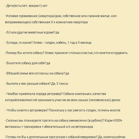
- Дети(есть/нет; возраст) нет
-Условия проживания (квартира/дом; собственное или съемное жилье; кол-
вопроживающих) собственная 3-х комнатная квартира
- Естьли другие животные в доме? да
- Еслида, то какие? Элвис - голден, кобель, 1 год и 3 месяца
-Почему Вы хотите собаку? Элвис приносит столько счастья, что хочется егоудвоить
- Выхотите собаку для себя? да
- ВВашей семье все согласны на собаку? да
- Былили у вас раньше собаки? Да, 3 таксы
- ЧемВас привлекла порода ретривер? Собака-компаньен, качества
которойпозволяют ей принимать участие во всех наших (человеческих) делах
- ЧтоВы знаете о ретриверах? Поскольку у нас уже есть голден, то очень многое
-Сколько вы планируете тратить на собаку ежемесячно (в рублях)? Корм 4000+
витамины + тренировки + обязательный н/з на ветеринара
-Готовы ли Вы к длительным прогулкам с собакой ежедневно? Да, конечно,сейчас