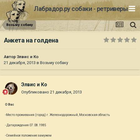
Лабрадор.ру собаки - ретриверы
Возьму собаку
Анкета на голдена
Автор
Элвис и Ко
21 декабря, 2013
в
Возьму собаку
Элвис и Ко
Опубликовано
21 декабря, 2013
О Вас
-Место проживания (город) г. Железнодорожный, Московская область
- Датарождения 07.08.1985
-Семейное положение замужем