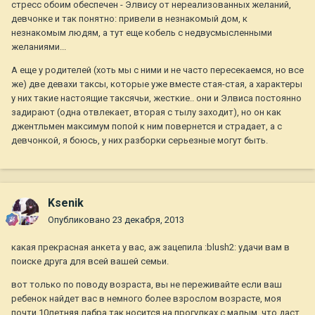
стресс обоим обеспечен - Элвису от нереализованных желаний,
девчонке и так понятно: привели в незнакомый дом, к
незнакомым людям, а тут еще кобель с недвусмысленными
желаниями...
А еще у родителей (хоть мы с ними и не часто пересекаемся, но все
же) две девахи таксы, которые уже вместе стая-стая, а характеры
у них такие настоящие таксячьи, жесткие.. они и Элвиса постоянно
задирают (одна отвлекает, вторая с тылу заходит), но он как
джентльмен максимум попой к ним повернется и страдает, а с
девчонкой, я боюсь, у них разборки серьезные могут быть.
Ksenik
Опубликовано
23 декабря, 2013
какая прекрасная анкета у вас, аж зацепила :blush2: удачи вам в
поиске друга для всей вашей семьи.
вот только по поводу возраста, вы не переживайте если ваш
ребенок найдет вас в немного более взрослом возрасте, моя
почти 10летняя лабра так носится на прогулках с малым, что даст