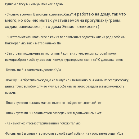
гуляем в лесу минимум по 3 час в день
Я работаю на дому, так что
- Сколько времени Выготовы уделять собаке?
много, но обычно мытак уматываемся на прогулках (играем,
ходим, занимаемся, что дома Элвис толькоспит)
- Выготовы отказывать себе в каких-то привычных радостях жизни ради собаки?
Какморально, так и материально? Да
- Выготовы поддерживать постоянный контакт с человеком, который помог
вамприобрести собаку, с заводчиком, с куратором отказника? С удовольствием
-Готовы ли Вы заключить договор? Да
-Почему Вы обратились сюда, а не в клуб или питомник? Мы хотим взрослуюсобаку,
щенка точно в любом случае купят, а собакам из этого раздела естьвозможность
помочь
-Планируете ли вы заниматься выставочной деятельностью? нет
-Планируете ли Вы заниматься разведением в дальнейшем? нет
- Каквы относитесь к стерилизации? положительно
-Готовы ли Вы оплатить стерилизацию Вашей собаки, как условие ее отдачи?да