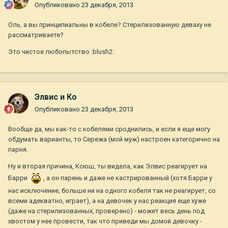
Опубликовано
23 декабря, 2013
Оль, а вы принципиальны в кобеле? Стерилизованную деваху не
рассматриваете?
Это чистое любопытство :blush2:
Элвис и Ко
Опубликовано
23 декабря, 2013
Вообще да, мы как-то с кобелями сроднились, и если я еще могу
обдумать варианты, то Сережа (мой муж) настроен категорично на
парня.
Ну и вторая причина, Ксюш, ты видела, как Элвис реагирует на
Барри
, а он парень и даже не кастрированный (хотя Барри у
нас исключение, больше ни на одного кобеля так не реагирует, со
всеми адекватно, играет), а на девочек у нас реакция еще хуже
(даже на стерилизованных, проверено) - может весь день под
хвостом у нее провести, так что приведи мы домой девочку -