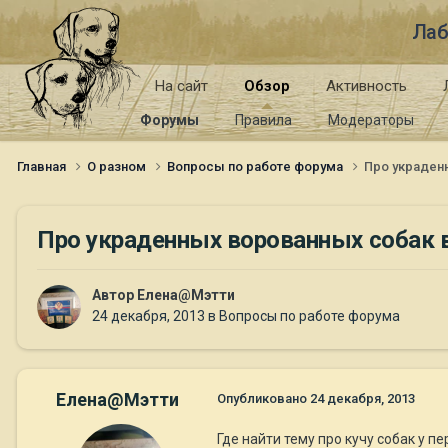
Лаб
На сайт
Обзор
Активность
Форумы
Правила
Модераторы
Главная
О разном
Вопросы по работе форума
Про украден
Про украденных ворованных собак в
Автор
Елена@Мэтти
24 декабря, 2013
в
Вопросы по работе форума
Елена@Мэтти
Опубликовано
24 декабря, 2013
Где найти тему про кучу собак у п