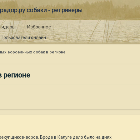
радор.ру собаки - ретриверы
Лидеры
Избранное
Пользователи онлайн
ных ворованных собак в регионе
 регионе
ерекупщиков-воров. Вроде в Калуге дело было на днях.