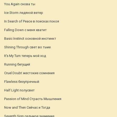
You Again снова ты
Ice Storm ледяной ветер
In Search of Peace в поисках покоя
Falling Down с меня хватит
Basic Instinct основной инстинкт
Shining Through свет во тьме
It's My Turn теперь мой ход
Running бегущий
Cruel Doubt жестокие сомнения
Flawless безупречный
Half Light полусвет
Passion of Mind Страсть Мышления
Now and Then Сейчас и Тогда
Seventh Sign седьмое знамение