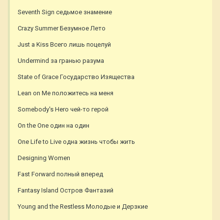
Seventh Sign седьмое знамение
Crazy Summer Безумное Лето
Just a Kiss Всего лишь поцелуй
Undermind за гранью разума
State of Grace Государство Изящества
Lean on Me положитесь на меня
Somebody's Hero чей-то герой
On the One один на один
One Life to Live одна жизнь чтобы жить
Designing Women
Fast Forward полный вперед
Fantasy Island Остров Фантазий
Young and the Restless Молодые и Дерзкие