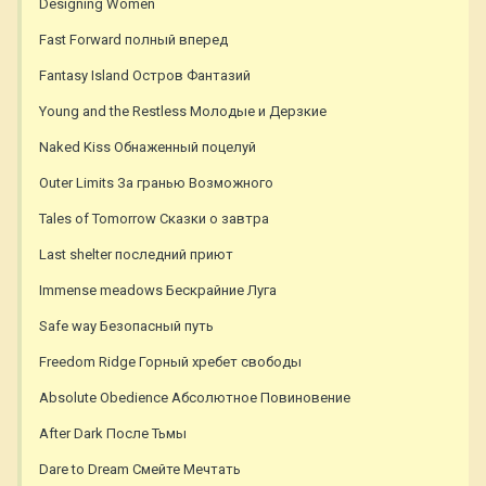
Designing Women
Fast Forward полный вперед
Fantasy Island Остров Фантазий
Young and the Restless Молодые и Дерзкие
Naked Kiss Обнаженный поцелуй
Outer Limits За гранью Возможного
Tales of Tomorrow Сказки о завтра
Last shelter последний приют
Immense meadows Бескрайние Луга
Safe way Безопасный путь
Freedom Ridge Горный хребет свободы
Absolute Obedience Абсолютное Повиновение
After Dark После Тьмы
Dare to Dream Смейте Мечтать