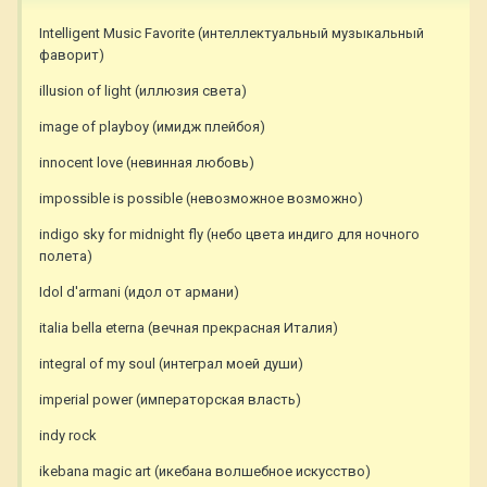
Intelligent Music Favorite (интеллектуальный музыкальный
фаворит)
illusion of light (иллюзия света)
image of playboy (имидж плейбоя)
innocent love (невинная любовь)
impossible is possible (невозможное возможно)
indigo sky for midnight fly (небо цвета индиго для ночного
полета)
Idol d'armani (идол от армани)
italia bella eterna (вечная прекрасная Италия)
integral of my soul (интеграл моей души)
imperial power (императорская власть)
indy rock
ikebana magic art (икебана волшебное искусство)