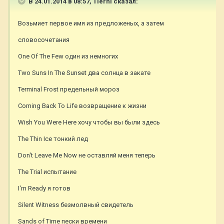
В 24.01.2014 в 08:57, Tierni сказал:
Возьмиет первое имя из предложеных, а затем
словосочетания
One Of The Few один из немногих
Two Suns In The Sunset два солнца в закате
Terminal Frost предельный мороз
Coming Back To Life возвращение к жизни
Wish You Were Here хочу чтобы вы были здесь
The Thin Ice тонкий лед
Don't Leave Me Now не оставляй меня теперь
The Trial испытание
I'm Ready я готов
Silent Witness безмолвный свидетель
Sands of Time пески времени