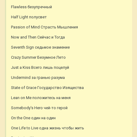
Flawless безупречный
Half Light полусвет
Passion of Mind Страсть Мышления
Now and Then Сейчас и Тогда
Seventh Sign седьмое знамение
Crazy Summer Безумное Лето
Just a Kiss Всего лишь поцелуй
Undermind за гранью разума
State of Grace Государство Изящества
Lean on Me положитесь на меня
Somebody's Hero чей-то герой
On the One один на один
One Life to Live одна жизнь чтобы жить