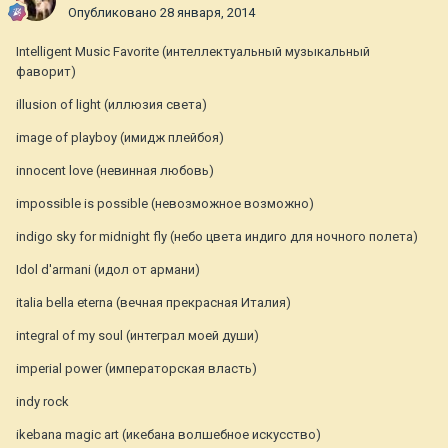
Опубликовано
28 января, 2014
Intelligent Music Favorite (интеллектуальный музыкальный
фаворит)
illusion of light (иллюзия света)
image of playboy (имидж плейбоя)
innocent love (невинная любовь)
impossible is possible (невозможное возможно)
indigo sky for midnight fly (небо цвета индиго для ночного полета)
Idol d'armani (идол от армани)
italia bella eterna (вечная прекрасная Италия)
integral of my soul (интеграл моей души)
imperial power (императорская власть)
indy rock
ikebana magic art (икебана волшебное искусство)