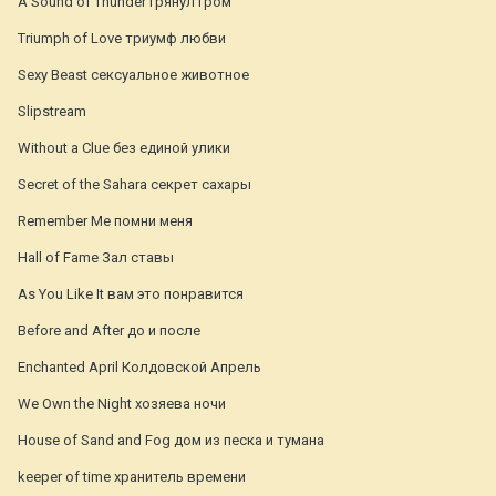
A Sound of Thunder грянул гром
Triumph of Love триумф любви
Sexy Beast сексуальное животное
Slipstream
Without a Clue без единой улики
Secret of the Sahara секрет сахары
Remember Me помни меня
Hall of Fame Зал ставы
As You Like It вам это понравится
Before and After до и после
Enchanted April Колдовской Апрель
We Own the Night хозяева ночи
House of Sand and Fog дом из песка и тумана
keeper of time хранитель времени