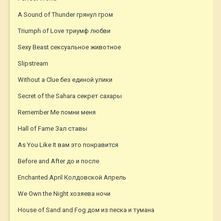
A Sound of Thunder грянул гром
Triumph of Love триумф любви
Sexy Beast сексуальное животное
Slipstream
Without a Clue без единой улики
Secret of the Sahara секрет сахары
Remember Me помни меня
Hall of Fame Зал ставы
As You Like It вам это понравится
Before and After до и после
Enchanted April Колдовской Апрель
We Own the Night хозяева ночи
House of Sand and Fog дом из песка и тумана