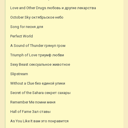
Love and Other Drugs любовь и другие лекарства
October Sky октябрьское небо
Song for песня для
Perfect World
A Sound of Thunder грянул гром
Triumph of Love триумф любви
Sexy Beast сексуальное животное
Slipstream
Without a Clue без единой улики
Secret of the Sahara секрет сахары
Remember Me помни меня
Hall of Fame Зал ставы
As You Like It вам это понравится