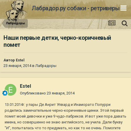
Лабрадор.ру собаки - ретриверы
Лабрадоры
Наши первые детки, черно-коричневый
помет
Автор
Estel
23 января, 2014
в
Лабрадоры
Estel
Опубликовано
23 января, 2014
13.01.2014г. у пары Де Анрит Упвард и Инаморато Попурри
родились замечательные черно-коричневые щенки. Этой первый
помет моей девочки и уже 9 чудо-лабриков. И вот уже пора давать
имена, но совершенно не знаю английского, не учила. Дали букву
"И", попыталась что то придумать, но как то не очень. Помогите