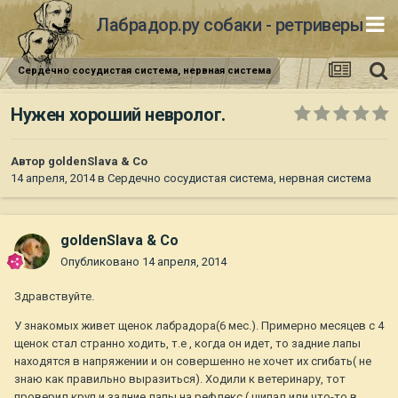
Лабрадор.ру собаки - ретриверы
Сердечно сосудистая система, нервная система
Нужен хороший невролог.
Автор
goldenSlava & Co
14 апреля, 2014
в
Сердечно сосудистая система, нервная система
goldenSlava & Co
Опубликовано
14 апреля, 2014
Здравствуйте.
У знакомых живет щенок лабрадора(6 мес.). Примерно месяцев с 4
щенок стал странно ходить, т.е , когда он идет, то задние лапы
находятся в напряжении и он совершенно не хочет их сгибать( не
знаю как правильно выразиться). Ходили к ветеринару, тот
проверил круп и задние лапы на рефлекс ( щипал или что-то в