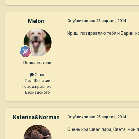
Melori
Опубликовано
25 апреля, 2014
Ириш, поздравляю тебя и Барни, ко
Пользователи.
2 тыс
Пол:
Женский
Город:
проспект
Вернадского
Katerina&Norman
Опубликовано
25 апреля, 2014
Очень красивая пара, Света ,мои 