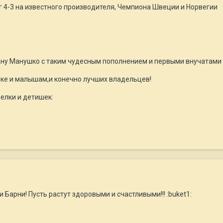
 4-3 на известного производителя, Чемпиона Швеции и Норвегии
ну Манушко с таким чудесным пополнением и первыми внучатами о
ке и малышам,и конечно лучших владельцев!
елки и детишек:
Барни! Пусть растут здоровыми и счастливыми!!! :buket1: