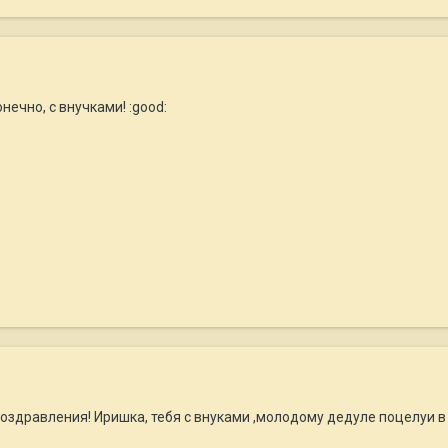
нечно, с внучками! :good:
поздравления! Иришка, тебя с внуками ,молодому дедуле поцелуи в