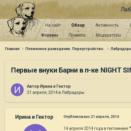
Лаб
На сайт
Обзор
Активность
Форумы
Правила
Модераторы
Главная
Племенное разведение. Переустройство.
Лабрадор
Первые внуки Барни в п-ке NIGHT S
Автор
Ирина и Гектор
21 апреля, 2014
в
Лабрадоры
Ирина и Гектор
Опубликовано
21 апреля, 2014
14 апреля 2014 года в питомнике