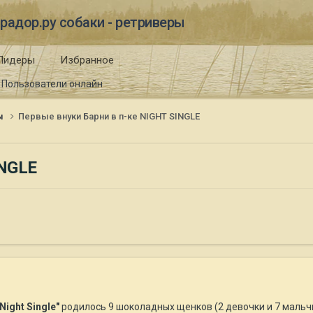
радор.ру собаки - ретриверы
Лидеры
Избранное
Пользователи онлайн
ы
Первые внуки Барни в п-ке NIGHT SINGLE
INGLE
"Night Single"
родилось 9 шоколадных щенков (2 девочки и 7 мальч