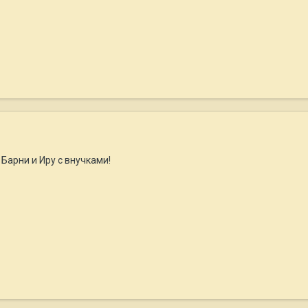
Барни и Иру с внучками!