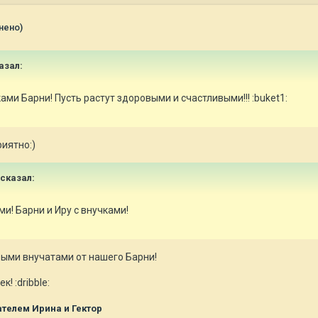
нено)
азал:
ми Барни! Пусть растут здоровыми и счастливыми!!! :buket1:
иятно:)
 сказал:
и! Барни и Иру с внучками!
выми внучатами от нашего Барни!
 :dribble:
телем Ирина и Гектор