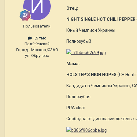
Отец:
NIGHT SINGLE HOT CHILI PEPPER
Пользователи.
Юный Чемпион Украины
1,5 тыс
Полнозубый
Пол:
Женский
Город:
г.Москва,ЮЗАО
ул. Обручева
Мама:
HOLSTEP'S HIGH HOPES
(CH Huntin
Кандидат в Чемпионы Украины, C
Полнозубая
PRA clear
Свободна от дисплазии локтевых 