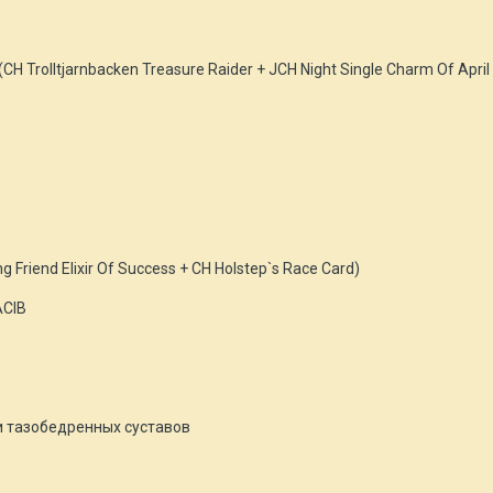
(CH Trolltjarnbacken Treasure Raider + JCH Night Single Charm Of April
g Friend Elixir Of Success + CH Holstep`s Race Card)
ACIB
и тазобедренных суставов