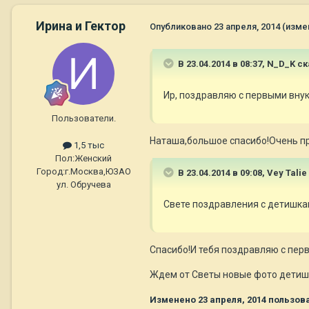
Ирина и Гектор
Опубликовано
23 апреля, 2014
(изме
В 23.04.2014 в 08:37, N_D_K ск
Ир, поздравляю с первыми внука
Пользователи.
Наташа,большое спасибо!Очень пр
1,5 тыс
Пол:
Женский
Город:
г.Москва,ЮЗАО
В 23.04.2014 в 09:08, Vey Talie
ул. Обручева
Свете поздравления с детишкам
Спасибо!И тебя поздравляю с пер
Ждем от Светы новые фото детишек!
Изменено
23 апреля, 2014
пользова