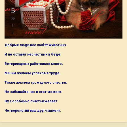
Добрые люди все любят животных
И не оставят несчастных в беде.
Ветеринарных работников много,
Мы им желаем успехов в труде.
Также желаем громадного счастья,
Не забывайте нас в этот момент.
Ну а особенно счастья желает
Четвероногий ваш друг-пациент.