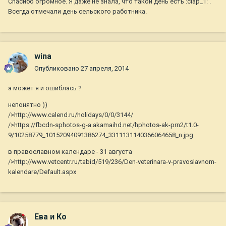
Спасибо огромное. Я даже не знала, что такой день есть :clap_1: .
Всегда отмечали день сельского работника.
wina
Опубликовано
27 апреля, 2014
а может я и ошиблась ?
непонятно ))
/>http://www.calend.ru/holidays/0/0/3144/
/>https://fbcdn-sphotos-g-a.akamaihd.net/hphotos-ak-prn2/t1.0-
9/10258779_10152094091386274_3311131140366064658_n.jpg
в православном календаре - 31 августа
/>http://www.vetcentr.ru/tabid/519/236/Den-veterinara-v-pravoslavnom-
kalendare/Default.aspx
Ева и Ко