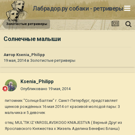
Лабрадор.ру собаки - ретриверы
Золотистые ретриверы
Солнечные малыши
Автор
Ksenia_Philipp
19 мая, 2014
в
Золотистые ретриверы
Ksenia_Philipp
Опубликовано
19 мая, 2014
питомник "Солнце Балтии" г. Санкт-Петербург, представляет
щенков рождённых 16 мая 2014 от красивой молодой пары: 3
мальчика и 5 девочек
отец: MUL'TIK IZ YAROSLAVSKOGO KNIAJESTVA ( Верный Друг из
Ярославского Княжества х Жизель Аделина Бенефис Бланш)