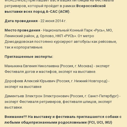
WORLDWIDE) приглашает Вас и Ваших питомцев на Фестиваль
ретриверов, который пройдет в рамках
Всероссийской
выставки всех пород A-CAC (ACW)
.
Дата проведения
- 22 июня 2014 г.
Место проведения
- Национальный Конный Парк «Русь», МО,
Ленинский район, д. Орлово, НКП «РУСЬ». От метро
Домодедовская постоянно курсируют автобусы как рейсовые,
так и корпоративные.
Приглашенные эксперты:
Маныкина Евгения Николаевна (Россия, г. Москва) - эксперт
Фестиваля догов и мастифов, эксперт на выставке.
Дорофеев Алексей Юрьевич (Россия, г. Нижний Новгород) -
эксперт на выставке
Дементьев Электрон Электронович (Россия, г. Санкт-Петербург) -
эксперт Фестиваля ретриверов, фестиваля шпицов, эксперт
выставки.
Внимание!!! На выставку и фестиваль приглашаются собаки с
любыми общепризнанными родословными (FCI, UCI, IKU)