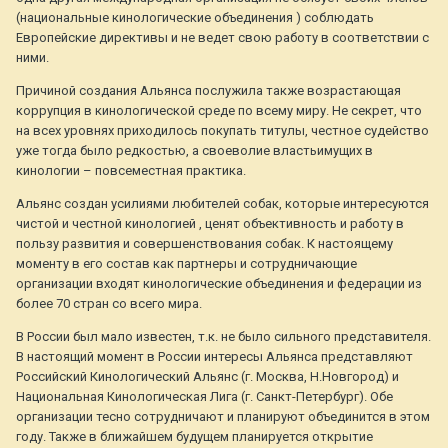
(национальные кинологические объединения ) соблюдать
Европейские директивы и не ведет свою работу в соответствии с
ними.
Причиной создания Альянса послужила также возрастающая
коррупция в кинологической среде по всему миру. Не секрет, что
на всех уровнях приходилось покупать титулы, честное судейство
уже тогда было редкостью, а своеволие властьимущих в
кинологии – повсеместная практика.
Альянс создан усилиями любителей собак, которые интересуются
чистой и честной кинологией , ценят объективность и работу в
пользу развития и совершенствования собак. К настоящему
моменту в его состав как партнеры и сотрудничающие
организации входят кинологические объединения и федерации из
более 70 стран со всего мира.
В России был мало известен, т.к. не было сильного представителя.
В настоящий момент в России интересы Альянса представляют
Российский Кинологический Альянс (г. Москва, Н.Новгород) и
Национальная Кинологическая Лига (г. Санкт-Петербург). Обе
организации тесно сотрудничают и планируют объединится в этом
году. Также в ближайшем будущем планируется открытие