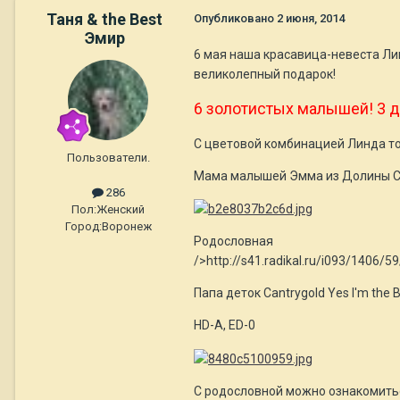
Таня & the Best
Опубликовано
2 июня, 2014
Эмир
6 мая наша красавица-невеста Ли
великолепный подарок!
6 золотистых малышей! 3 д
С цветовой комбинацией Линда тож
Пользователи.
Мама малышей Эмма из Долины С
286
Пол:
Женский
Город:
Воронеж
Родословная
/>http://s41.radikal.ru/i093/1406/
Папа деток Cantrygold Yes I'm the
HD-A, ED-0
С родословной можно ознакомитьс