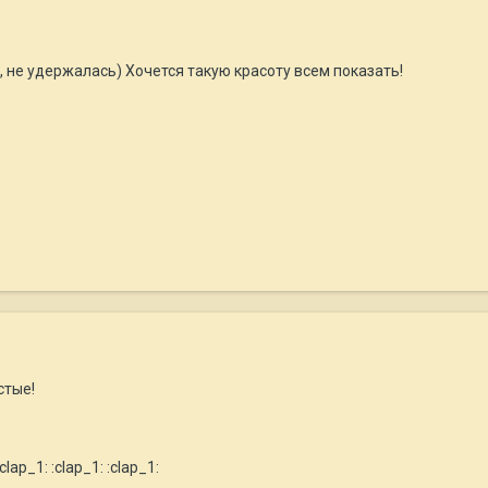
 не удержалась) Хочется такую красоту всем показать!
стые!
clap_1: :clap_1: :clap_1: