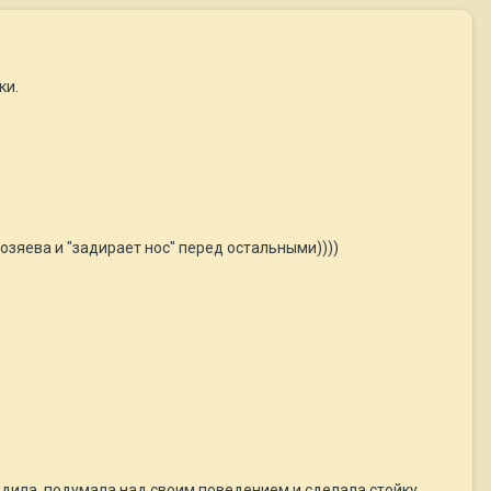
ки.
зяева и "задирает нос" перед остальными))))
дила, подумала над своим поведением и сделала стойку