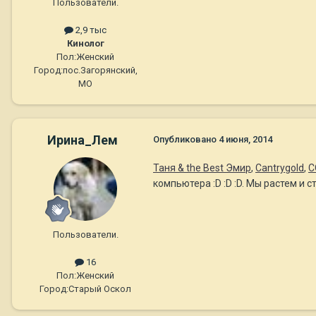
Пользователи.
2,9 тыс
Кинолог
Пол:
Женский
Город:
пос.Загорянский,
МО
Ирина_Лем
Опубликовано
4 июня, 2014
Таня & the Best Эмир
,
Cantrygold
,
C
компьютера :D :D :D. Мы растем и 
Пользователи.
16
Пол:
Женский
Город:
Старый Оскол