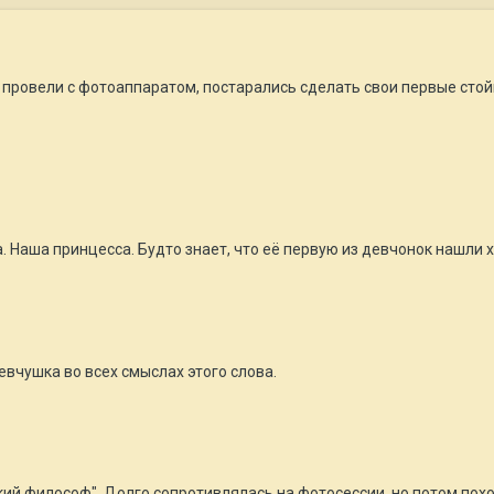
 провели с фотоаппаратом, постарались сделать свои первые стой
аша принцесса. Будто знает, что её первую из девчонок нашли хо
вчушка во всех смыслах этого слова.
 философ". Долго сопротивлялась на фотосессии, но потом похо