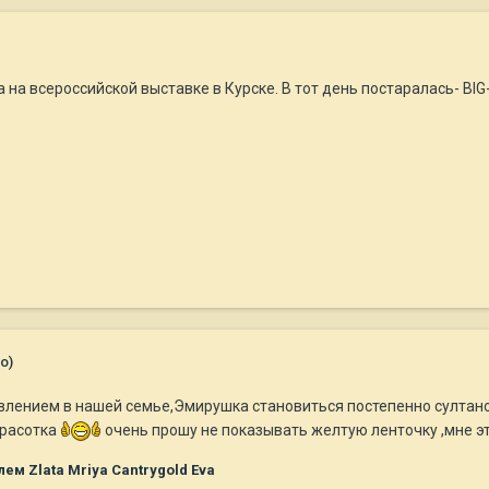
на всероссийской выставке в Курске. В тот день постаралась- BIG-
о)
влением в нашей семье,Эмирушка становиться постепенно султано
расотка
очень прошу не показывать желтую ленточку ,мне эт
ем Zlata Mriya Cantrygold Eva