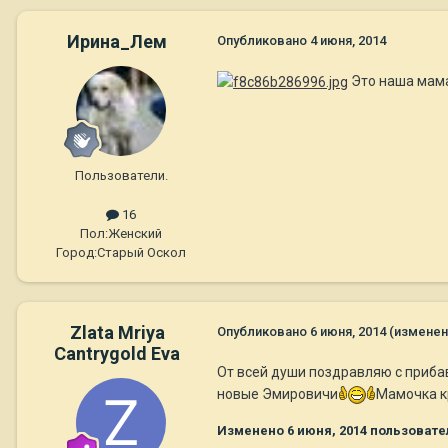
Ирина_Лем
Опубликовано
4 июня, 2014
Это наша мама 
Пользователи.
16
Пол:
Женский
Город:
Старый Оскол
Zlata Mriya
Опубликовано
6 июня, 2014
(изменен
Cantrygold Eva
От всей души поздравляю с приба
новые Эмировичи
Мамочка к
Изменено
6 июня, 2014
пользовател