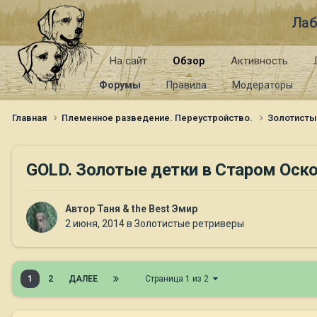
Лаб
На сайт
Обзор
Активность
Форумы
Правила
Модераторы
Главная
Племенное разведение. Переустройство.
Золотист
GOLD. Золотые детки в Старом Оск
Автор
Таня & the Best Эмир
2 июня, 2014
в
Золотистые ретриверы
1
2
ДАЛЕЕ
Страница 1 из 2