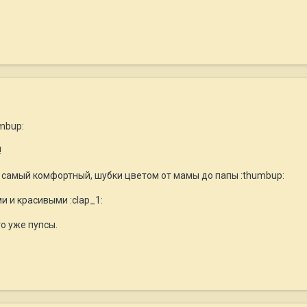
mbup:
!
 самый комфортный, шубки цветом от мамы до папы :thumbup:
и и красивыми :clap_1:
о уже пупсы.