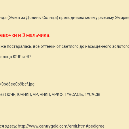
нда (Эмма из Долины Солнца) преподнесла моему рыжему Эмирке (C
евочки и 3 мальчика
.
е постаралась, все оттенки от светлого до насыщенного золотого,
олнца ЮЧР и ЧР
59/0bd6ee0b9bcf.jpg
 Best ЮЧР, ЮЧНКП, ЧР, ЧНКП, ЧРКФ, 1*RCACIB, 1*CACIB
я здесь:
http://www.cantrygold.com/emir.htm#pedigree