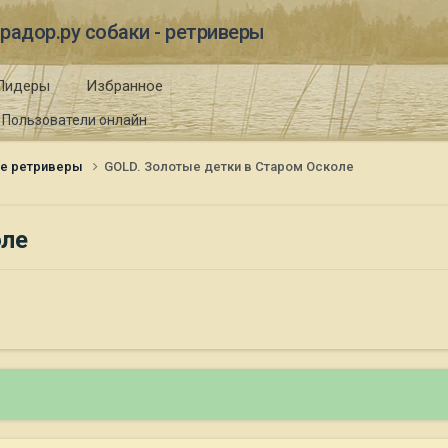
радор.ру собаки - ретриверы
Лидеры
Избранное
Пользователи онлайн
ые ретриверы
GOLD. Золотые детки в Старом Осколе
оле