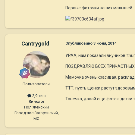
Первые фоточки наших малышей
Cantrygold
Опубликовано
3 июня, 2014
УРАА, нам показали внучиков :thu
ПОЗДРАВЛЯЮ ВСЕХ ПРИЧАСТНЫХ
Мамочка очень красивая, расклад
Пользователи.
ТТТ, пусть щенки растут здоровым
2,9 тыс
Танечка, давай ещё фоток, детки т
Кинолог
Пол:
Женский
Город:
пос.Загорянский,
МО