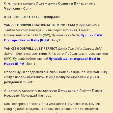
Отличилась крошка
Лола
– дочка
Солнца
и
Дины
, внучка
Черчилля
и
Сочи
и сын
Солнца
и
Несси
–
Джордан!
YANKEE GOODWILL NATIONAL OLIMPIC TEAM
(Linjor Taio JW x
Yankee Goodwill Dinasty)
- Очень перспективная, 1 место,
Победитель класса бэби (CW), Лучшая сука бэби,
Лучший Бэби
Породы! Best in Baby (BIB)!
:clap_1:
YANKEE GOODWILL JUST PERFECT
(Linjor Taio JW х Vanessi Gold
Shine)
- Очень перспективный, 1 место, Победитель класса щенков
(CW), Лучший кобель щенок!
Лучший щенок породы! Best in
Puppy (BIP)!
:clap_1:
От всей души поздравляю Юлию и Валерия Ждановых и малышку
Лолу
с первой выставкой! И ещё
Лолку
поздравляю
с Днём
рождения!
:buket1:
А также поздравляю владельцев
Джордана
– Алёну и Павла
Нечаевых! Молодцы! :thumbup:
Юля, сестричка твоей Лолы уезжает в Германию, в питомник
Hanging Rock. Владелица питомника Ariane Stotz занимается