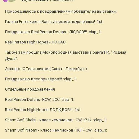
Присоединяюсь к поздравлениям победителей выставки!
Галина Евгеньевна Вас с успехами подопечных! :1st:
Поздравляю Real Person Defans - ЛЮ,ВОВ!!! :clap_1:
Real Person High Hopes - ЛС,CAC.
Так же там прошла Монопородная выставка ранга ПК, "Родная
Душа".
Эксперт: С.Телятников ( Санкт - Петербург)
Поздравляю всех призёров!!! :clap_1:
Отдельные поздравления
Real Person Defans -RCW, JCC :clap_1:
Real Person High Hopes-ЛС,ПК,BOB!!! :1st:
Sharm Sofi Chelsi - класс чемпионов - CW, КЧК. :clap_1:
Sharm Sofi Naomi - класс чемпионов НКП - CW. :clap_1: