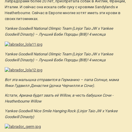
лабрадорами более 20 лет, приобретала собак в Англии, Франции,
Италии. И сейчас она искала себе суку с кровями Sandylands и
Heatherbourne. Сейчас в Европе многие хотят иметь эти крови в
своих питомниках.
Yankee Goodwill National Olimpic Team (Linjor Taio JW x Yankee
Goodwill Dinasty) – Лучший Бэби Породы (BIB)! 4 месяца
Yankee Goodwill National Olimpic Team (Linjor Taio JW x Yankee
Goodwill Dinasty) – Лучший Бэби Породы (BIB)! 4 месяца
Вот эта малышка отправится в Германию – папа Солнце, мама
Янки Гудвилл Династия (дочка Черчилля и Сочи).
Кстати, Ариана будет звать её Willow, в честь бабушки Сочи -
Heatherbourne Willow
Yankee Goodwill Nice Smile Hanging Rock (Linjor Taio JW x Yankee
Goodwill Dinasty)