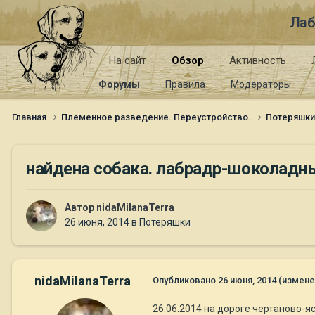
Лаб
На сайт
Обзор
Активность
Форумы
Правила
Модераторы
Главная
Племенное разведение. Переустройство.
Потеряшк
найдена собака. лабрадр-шоколадн
Автор
nidaMilanaTerra
26 июня, 2014
в
Потеряшки
nidaMilanaTerra
Опубликовано
26 июня, 2014
(измене
26.06.2014 на дороге чертаново-я