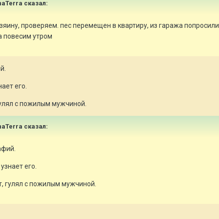
anaTerra сказал:
зяину, проверяем. пес перемещен в квартиру, из гаража попросил
да повесим утром
й.
ает его.
гулял с пожилым мужчиной.
anaTerra сказал:
афий.
узнает его.
т, гулял с пожилым мужчиной.