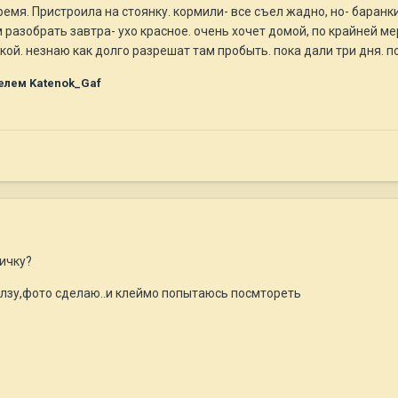
мя. Пристроила на стоянку. кормили- все съел жадно, но- баранки 
азобрать завтра- ухо красное. очень хочет домой, по крайней ме
кой. незнаю как долго разрешат там пробыть. пока дали три дня. по
елем Katenok_Gaf
ичку?
олзу,фото сделаю..и клеймо попытаюсь посмтореть