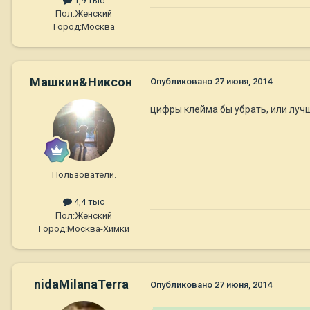
1,9 тыс
Пол:
Женский
Город:
Москва
Машкин&Никсон
Опубликовано
27 июня, 2014
цифры клейма бы убрать, или лучш
Пользователи.
4,4 тыс
Пол:
Женский
Город:
Москва-Химки
nidaMilanaTerra
Опубликовано
27 июня, 2014