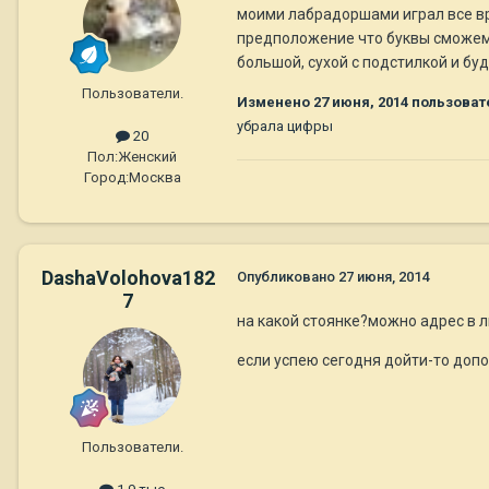
моими лабрадоршами играл все вре
предположение что буквы сможем р
большой, сухой с подстилкой и буд
Пользователи.
Изменено
27 июня, 2014
пользоват
убрала цифры
20
Пол:
Женский
Город:
Москва
DashaVolohova182
Опубликовано
27 июня, 2014
7
на какой стоянке?можно адрес в л
если успею сегодня дойти-то доп
Пользователи.