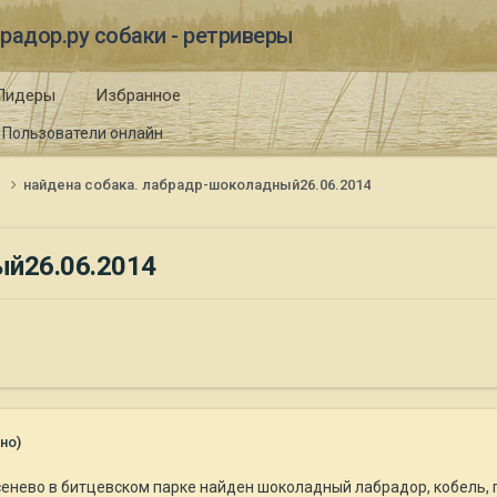
радор.ру собаки - ретриверы
Лидеры
Избранное
Пользователи онлайн
и
найдена собака. лабрадр-шоколадный26.06.2014
ый26.06.2014
но)
сенево в битцевском парке найден шоколадный лабрадор, кобель, п