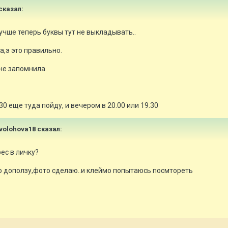
сказал:
учше теперь буквы тут не выкладывать..
а,э это правильно.
 не запомнила.
.30 еще туда пойду, и вечером в 20.00 или 19.30
avolohova18 сказал:
ес в личку?
о доползу,фото сделаю..и клеймо попытаюсь посмтореть