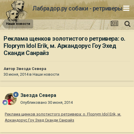
Лабрадор.ру собаки - ретриверы
Наши новости
Реклама щенков золотистого ретривера: о.
Floprym Idol Erik, м. Аркандорус Гоу Эхед
Сканди Санрайз
Автор
Звезда Севера
30 июня, 2014
в
Наши новости
Звезда Севера
Опубликовано
30 июня, 2014
Реклама щенков золотистого ретривера: о. Floprym Idol Erik, м.
Аркандорус Гоу Эхед Сканди Санрайз