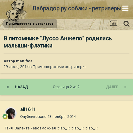
Лабрадор.ру собаки - ретриверы
Прямошерстные ретриверы
В питомнике "Луссо Анжело" родились
малыши-флэтики
Автор
manifica
29 июля, 2014
в
Прямошерстные ретриверы
НАЗАД
Страница 2 из 2
ДАЛЕЕ
all1611
Опубликовано
13 ноября, 2014
Таня, Валентэ невозможная :clap_1: :clap_1: :clap_1: