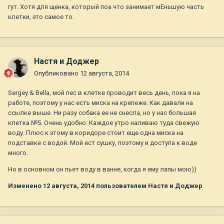
гут. Хотя для щенка, который поа что занимает мЕньшую часть
клетки, это самое то.
Настя и Доджер
Опубликовано
12 августа, 2014
Sergey & Bella, мой пес в клетке проводит весь день, пока я на
работе, поэтому у нас есть миска на крепеже. Как давали на
ссылке выше. Ни разу собака ее не снесла, но у нас большая
клетка №5. Очень удобно. Каждое утро наливаю туда свежую
воду. Плюс к этому в коридоре стоит еще одна миска на
подставке с водой. Мой ест сушку, поэтому и доступа к воде
много.
Но в основном он пьет воду в ванне, когда я ему лапы мою))
Изменено
12 августа, 2014
пользователем Настя и Доджер