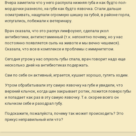
Вчера заметила что у него распухла нижняя губа и как будто пол-
мордочки разнесло, на губе как будто язвочка. Стали дальше
осматривать, нащупали огромную шишку за губой, в районе горла,
испугались, побежали к ветеринару.
Врач сказала, что это распух лимфоузел, сделала укол
антибиотики, антигистаминный (т.к. непонятно почему, но у нас
постоянно появляется сыпь на животе и мы вечно чешемся).
Сказала, что все в комплексе и проблемы с иммунитетом.
Сегодня утром у нас опухоль губы спала, врач говорит надо еще
несколько дней на антибиотиках подержать.
Сам по себе он активный, играется, кушает хорошо, гулять ходим.
Утром обрабатывали эту самую язвочку на губе и увидели, что
верхний клычок, когда щен закрывает ротик, ложится поверх губы
и попадает как раз в эту самую язвочку. Т.е. скорее всего он
клычком себе и разодрал губу.
Подскажите, пожалуйста, почему так может происходить? Это
прикус неправильный или что?