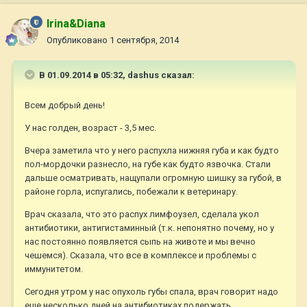
Irina&Diana
Опубликовано
1 сентября, 2014
В 01.09.2014 в 05:32, dashus сказал:
Всем добрый день!
У нас голден, возраст - 3,5 мес.
Вчера заметила что у него распухла нижняя губа и как будто
пол-мордочки разнесло, на губе как будто язвочка. Стали
дальше осматривать, нащупали огромную шишку за губой, в
районе горла, испугались, побежали к ветеринару.
Врач сказала, что это распух лимфоузел, сделала укол
антибиотики, антигистаминный (т.к. непонятно почему, но у
нас постоянно появляется сыпь на животе и мы вечно
чешемся). Сказала, что все в комплексе и проблемы с
иммунитетом.
Сегодня утром у нас опухоль губы спала, врач говорит надо
еще несколько дней на антибиотиках подержать.