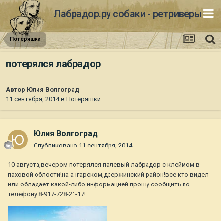
Лабрадор.ру собаки - ретриверы
Потеряшки
потерялся лабрадор
Автор
Юлия Волгоград
11 сентября, 2014
в
Потеряшки
Юлия Волгоград
Опубликовано
11 сентября, 2014
10 августа,вечером потерялся палевый лабрадор с клеймом в
паховой облости!на ангарском,дзержинский район!все кто видел
или обладает какой-либо информацией прошу сообщить по
телефону 8-917-728-21-17!