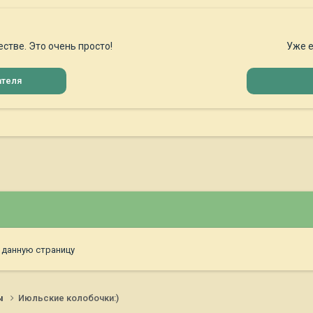
стве. Это очень просто!
Уже е
ателя
 данную страницу
ы
Июльские колобочки:)