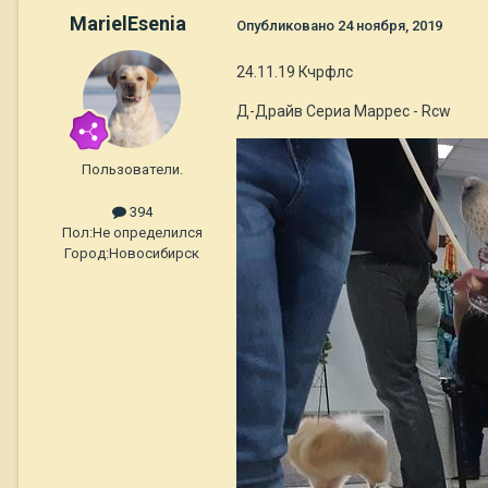
MarielEsenia
Опубликовано
24 ноября, 2019
24.11.19 Кчрфлс
Д-Драйв Сериа Маррес - Rcw
Пользователи.
394
Пол:
Не определился
Город:
Новосибирск