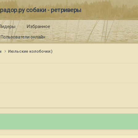
радор.ру собаки - ретриверы
Лидеры
Избранное
Пользователи онлайн
ы
Июльские колобочки:)