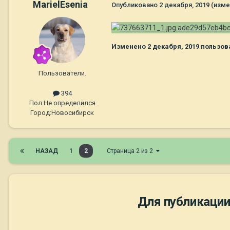
MarielEsenia
Опубликовано
2 декабря, 2019
(изме
Изменено
2 декабря, 2019
пользова
Пользователи.
394
Пол:
Не определился
Город:
Новосибирск
НАЗАД
1
2
Страница 2 из 2
Для публикации