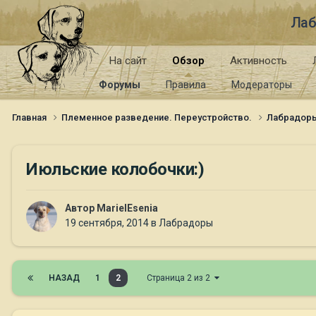
Лаб
На сайт
Обзор
Активность
Форумы
Правила
Модераторы
Главная
Племенное разведение. Переустройство.
Лабрадор
Июльские колобочки:)
Автор
MarielEsenia
19 сентября, 2014
в
Лабрадоры
НАЗАД
1
2
Страница 2 из 2