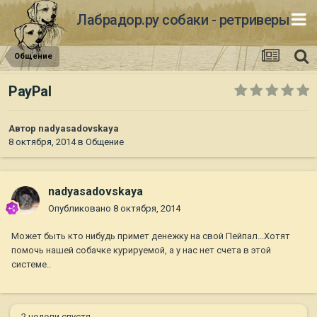
Лабрадор.ру собаки - ретриверы
Общение
PayPal
Автор
nadyasadovskaya
8 октября, 2014
в
Общение
nadyasadovskaya
Опубликовано
8 октября, 2014
Может быть кто нибудь примет денежку на свой Пейпал...Хотят
помочь нашей собачке курируемой, а у нас нет счета в этой
системе..
2 недели спустя...