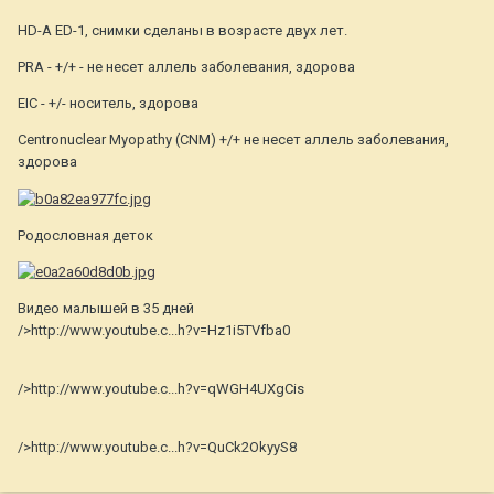
HD-A ED-1, снимки сделаны в возрасте двух лет.
PRA - +/+ - не несет аллель заболевания, здорова
EIC - +/- носитель, здорова
Centronuclear Myopathy (CNM) +/+ не несет аллель заболевания,
здорова
Родословная деток
Видео малышей в 35 дней
/>http://www.youtube.c...h?v=Hz1i5TVfba0
/>http://www.youtube.c...h?v=qWGH4UXgCis
/>http://www.youtube.c...h?v=QuCk2OkyyS8