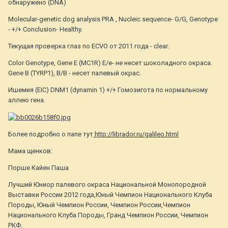
обнаружено (DNA)
Molecular-genetic dog analysis PRA , Nucleic sequence- G/G, Genotype
- +/+ Conclusion- Healthy.
Текущая проверка глаз по ECVO от 2011 года - clear.
Color Genotype, Gene E (MC1R) E/e- не несет шоколадного окраса.
Gene B (TYRP1), B/B - несет палевый окрас.
Ишемия (EIC) DNM1 (dynamin 1) +/+ Гомозигота по нормальному
аллею гена.
Более подробно о папе тут
http://librador.ru/galileo.html
Мама щенков:
Порше Кайен Паша
Лучший Юниор палевого окраса Национальной Монопородной
Выставки России 2012 года,Юный Чемпион Национального Клуба
Породы, Юный Чемпион России, Чемпион России,Чемпион
Национального Клуба Породы, Гранд Чемпион России, Чемпион
РКФ.