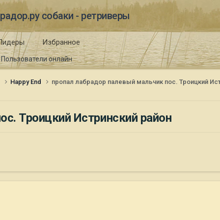
радор.ру собаки - ретриверы
Лидеры
Избранное
Пользователи онлайн
и
Happy End
пропал лабрадор палевый мальчик пос. Троицкий Ис
ос. Троицкий Истринский район