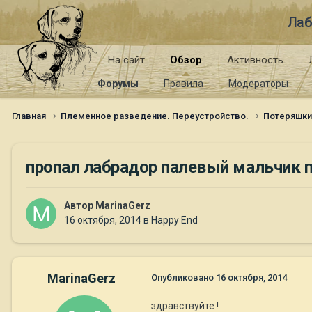
Лаб
На сайт
Обзор
Активность
Форумы
Правила
Модераторы
Главная
Племенное разведение. Переустройство.
Потеряшк
пропал лабрадор палевый мальчик п
Автор
MarinaGerz
16 октября, 2014
в
Happy End
MarinaGerz
Опубликовано
16 октября, 2014
здравствуйте !