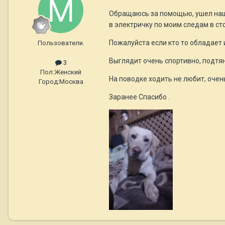
Обращаюсь за помощью, ушел наш 
в электричку по моим следам в сто
Пожалуйста если кто то обладает 
Пользователи.
Выглядит очень спортивно, подтян
3
Пол:
Женский
На поводке ходить не любит, очен
Город:
Москва
Заранее Спасибо .