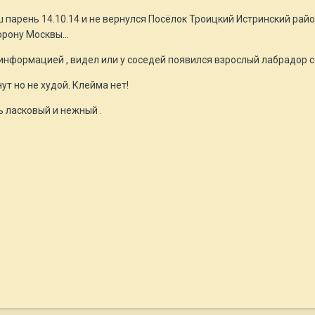
парень 14.10.14 и не вернулся Посёлок Троицкий Истринский рай
рону Москвы...
информацией , видел или у соседей появился взрослый лабрадор со
ут но не худой. Клейма нет!
ь ласковый и нежный .