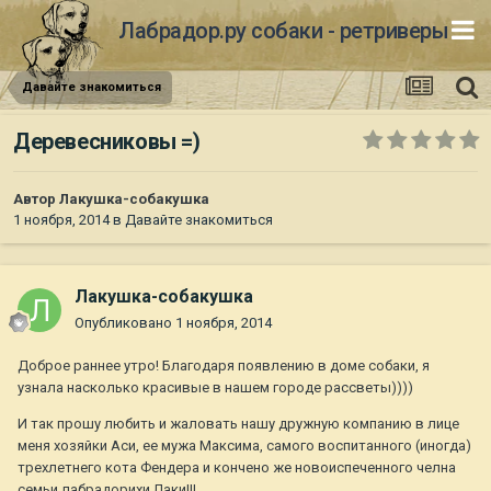
Лабрадор.ру собаки - ретриверы
Давайте знакомиться
Деревесниковы =)
Автор
Лакушка-собакушка
1 ноября, 2014
в
Давайте знакомиться
Лакушка-собакушка
Опубликовано
1 ноября, 2014
Доброе раннее утро! Благодаря появлению в доме собаки, я
узнала насколько красивые в нашем городе рассветы))))
И так прошу любить и жаловать нашу дружную компанию в лице
меня хозяйки Аси, ее мужа Максима, самого воспитанного (иногда)
трехлетнего кота Фендера и кончено же новоиспеченного челна
семьи лабрадорихи Лаки!!!