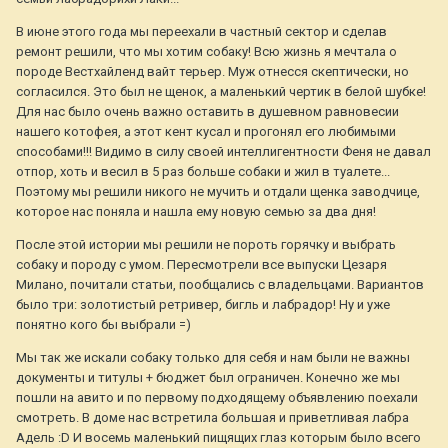
В июне этого года мы переехали в частный сектор и сделав
ремонт решили, что мы хотим собаку! Всю жизнь я мечтала о
породе Вестхайленд вайт терьер. Муж отнесся скептически, но
согласился. Это был не щенок, а маленький чертик в белой шубке!
Для нас было очень важно оставить в душевном равновесии
нашего котофея, а этот кент кусал и прогонял его любимыми
способами!!! Видимо в силу своей интеллигентности Феня не давал
отпор, хоть и весил в 5 раз больше собаки и жил в туалете...
Поэтому мы решили никого не мучить и отдали щенка заводчице,
которое нас поняла и нашла ему новую семью за два дня!
После этой истории мы решили не пороть горячку и выбрать
собаку и породу с умом. Пересмотрели все выпуски Цезаря
Милано, почитали статьи, пообщались с владельцами. Вариантов
было три: золотистый ретривер, бигль и лабрадор! Ну и уже
понятно кого бы выбрали =)
Мы так же искали собаку только для себя и нам были не важны
документы и титулы + бюджет был ограничен. Конечно же мы
пошли на авито и по первому подходящему объявлению поехали
смотреть. В доме нас встретила большая и приветливая лабра
Адель :D И восемь маленький пищящих глаз которым было всего