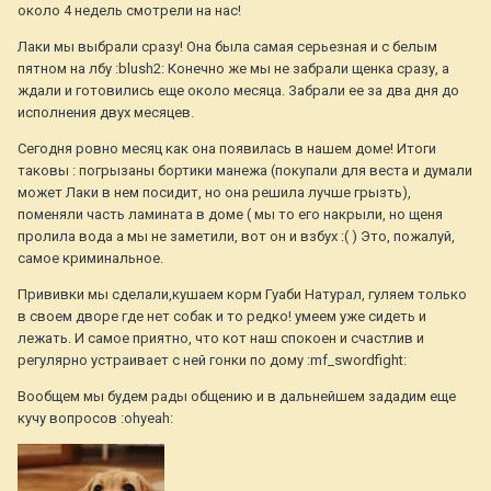
около 4 недель смотрели на нас!
Лаки мы выбрали сразу! Она была самая серьезная и с белым
пятном на лбу :blush2: Конечно же мы не забрали щенка сразу, а
ждали и готовились еще около месяца. Забрали ее за два дня до
исполнения двух месяцев.
Сегодня ровно месяц как она появилась в нашем доме! Итоги
таковы : погрызаны бортики манежа (покупали для веста и думали
может Лаки в нем посидит, но она решила лучше грызть),
поменяли часть ламината в доме ( мы то его накрыли, но щеня
пролила вода а мы не заметили, вот он и взбух :( ) Это, пожалуй,
самое криминальное.
Прививки мы сделали,кушаем корм Гуаби Натурал, гуляем только
в своем дворе где нет собак и то редко! умеем уже сидеть и
лежать. И самое приятно, что кот наш спокоен и счастлив и
регулярно устраивает с ней гонки по дому :mf_swordfight:
Вообщем мы будем рады общению и в дальнейшем зададим еще
кучу вопросов :ohyeah: