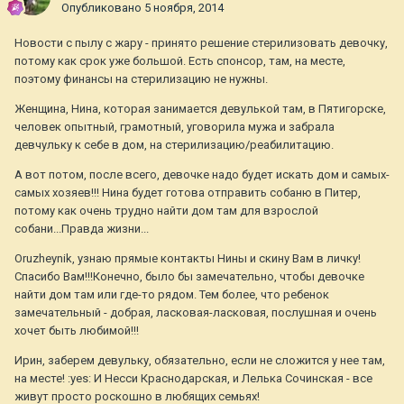
Опубликовано
5 ноября, 2014
Новости с пылу с жару - принято решение стерилизовать девочку,
потому как срок уже большой. Есть спонсор, там, на месте,
поэтому финансы на стерилизацию не нужны.
Женщина, Нина, которая занимается девулькой там, в Пятигорске,
человек опытный, грамотный, уговорила мужа и забрала
девчульку к себе в дом, на стерилизацию/реабилитацию.
А вот потом, после всего, девочке надо будет искать дом и самых-
самых хозяев!!! Нина будет готова отправить собаню в Питер,
потому как очень трудно найти дом там для взрослой
собани...Правда жизни...
Oruzheynik, узнаю прямые контакты Нины и скину Вам в личку!
Спасибо Вам!!!Конечно, было бы замечательно, чтобы девочке
найти дом там или где-то рядом. Тем более, что ребенок
замечательный - добрая, ласковая-ласковая, послушная и очень
хочет быть любимой!!!
Ирин, заберем девульку, обязательно, если не сложится у нее там,
на месте! :yes: И Несси Краснодарская, и Лелька Сочинская - все
живут просто роскошно в любящих семьях!