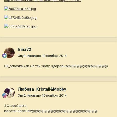
Irina72
Опубликовано
10 ноября, 2014
Ой,девочка,как же так :sorry: здоровья@@@@@@@@@@@@@
Любава_Kristall&Mobby
Опубликовано
10 ноября, 2014
:( Скорейшего
восстановления!@@@@@@@@@@@@@@@@@@@@@