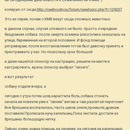
копирую от сюда
http://vsehvosty.ru/forum/viewtopic.php?t=129207
Это из серии, почем с КМВ везут сюда сложных животных.
в данном случае, случая сложного не было. просто очередная
бездомная собака. после смерти хозяина-алкоголика оказалась на
улице, беременная на второй половине. И фонд помощи
ретриверам, после восстановления готов был девочку принять и
пристраивать у нас. Но поскольку срок большой
и даже нашелся спонсор на кастрацию, решили на месте и
кастрировать, врача спонсор выбрал "своего".
и вот результат:
собаку отдали вчера, а
сегодня с утра потек шов,нарастала боль,собака стонать
начала.ее повезли уже к "своим" ветам.а там разлитой перетонит.
Вся брюшина воспалилась,Часть швов сняли,промыли,дренаж
поставили.Прописали кучу капельниц.Пока чистили достали из
брюшины большущую нитку.
Сейчас очень нужна помощь на лечение, на сегодня на капельницу