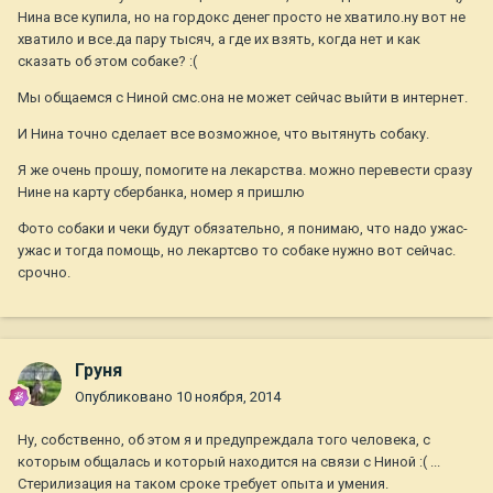
Нина все купила, но на гордокс денег просто не хватило.ну вот не
хватило и все.да пару тысяч, а где их взять, когда нет и как
сказать об этом собаке? :(
Мы общаемся с Ниной смс.она не может сейчас выйти в интернет.
И Нина точно сделает все возможное, что вытянуть собаку.
Я же очень прошу, помогите на лекарства. можно перевести сразу
Нине на карту сбербанка, номер я пришлю
Фото собаки и чеки будут обязательно, я понимаю, что надо ужас-
ужас и тогда помощь, но лекартсво то собаке нужно вот сейчас.
срочно.
Груня
Опубликовано
10 ноября, 2014
Ну, собственно, об этом я и предупреждала того человека, с
которым общалась и который находится на связи с Ниной :( ...
Стерилизация на таком сроке требует опыта и умения.