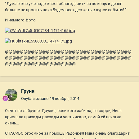
"Думаю все уже,надо всех поблагодарить за помощь и денег
больше не просить пока.Будем всех держать в курсе событий."
И немного фото
@@@@@@@@@@@@@@@@@@@@@@@@@@@@@@@@@@
@@@@@@@@@@@@@@@@@@@@@@@@@@@@@@@@@@
@@@@@@@@@@@@@@@@@@@
Груня
Опубликовано
19 ноября, 2014
Отчет по лабруше. Друзья, если кого забыла, то сорри, Нина
прислала приходы-расходы и часть чеков, самой ей некогда
очень...
СПАСИБО огромное за помощь Радочке!!! Нина очень благодарит