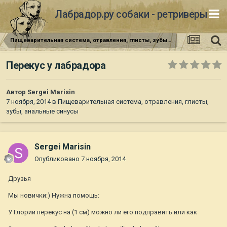
Лабрадор.ру собаки - ретриверы
Пищеварительная система, отравления, глисты, зубы, анальные синусы
Перекус у лабрадора
Автор
Sergei Marisin
7 ноября, 2014
в
Пищеварительная система, отравления, глисты,
зубы, анальные синусы
Sergei Marisin
Опубликовано
7 ноября, 2014
Друзья
Мы новички:) Нужна помощь:
У Глории перекус на (1 см) можно ли его подправить или как