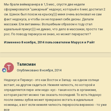
Мы брали веймаранера в 1,5 мес., спустя две недели
сформировался "шикарный" недокус, который к 6 мес достигал 2
см. Щенок был похож на крыску))) меня очень волновал не сам
факт недокуса, а чтобы он не поранил себе десны. Делали
массажи. Ели витамины. Волшебным образом к году стал
идеальный прикус))) не думаю, что дело в массажах, просто так
рос. По поводу перекуса не знаю, но может перерастет?
Изменено
8 ноября, 2014
пользователем Маруся и Райт
Талисман
Опубликовано
8 ноября, 2014
Недокус и Перекус - это как Восток и Запад - на одном солнце
встает, на другом садиться. Нижняя челюсть, по которой и
определяется пере- или недо- кус - такая кость в организме,
которая растет можно так сказать последней. То есть Недокус
после смены зубов может прекрасно встать в идеальные
ножницы, а вот если нижняя челюсть переросла верхнюю - то уже
все