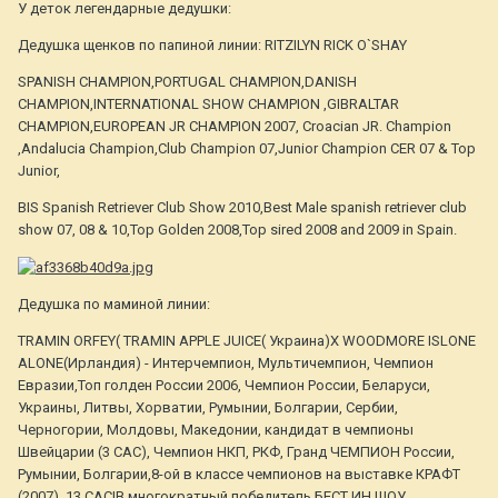
У деток легендарные дедушки:
Дедушка щенков по папиной линии: RITZILYN RICK O`SHAY
SPANISH CHAMPION,PORTUGAL CHAMPION,DANISH
CHAMPION,INTERNATIONAL SHOW CHAMPION ,GIBRALTAR
CHAMPION,EUROPEAN JR CHAMPION 2007, Croacian JR. Champion
,Andalucia Champion,Club Champion 07,Junior Champion CER 07 & Top
Junior,
BIS Spanish Retriever Club Show 2010,Best Male spanish retriever club
show 07, 08 & 10,Top Golden 2008,Top sired 2008 and 2009 in Spain.
Дедушка по маминой линии:
TRAMIN ORFEY( TRAMIN APPLE JUICE( Украина)Х WOODMORE ISLONE
ALONE(Ирландия) - Интерчемпион, Мультичемпион, Чемпион
Евразии,Топ голден России 2006, Чемпион России, Беларуси,
Украины, Литвы, Хорватии, Румынии, Болгарии, Сербии,
Черногории, Молдовы, Македонии, кандидат в чемпионы
Швейцарии (3 САС), Чемпион НКП, РКФ, Гранд ЧЕМПИОН России,
Румынии, Болгарии,8-ой в классе чемпионов на выставке КРАФТ
(2007), 13 CACIB многократный победитель БЕСТ ИН ШОУ,