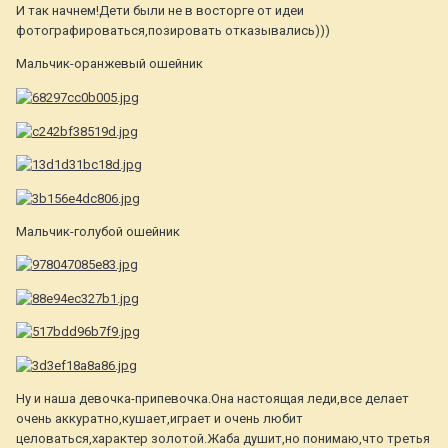
И так начнем!Дети были не в восторге от идеи
фотографироваться,позировать отказывались)))
Мальчик-оранжевый ошейник
Мальчик-голубой ошейник
Ну и наша девочка-припевочка.Она настоящая леди,все делает
очень аккуратно,кушает,играет и очень любит
целоваться,характер золотой.Жаба душит,но понимаю,что третья