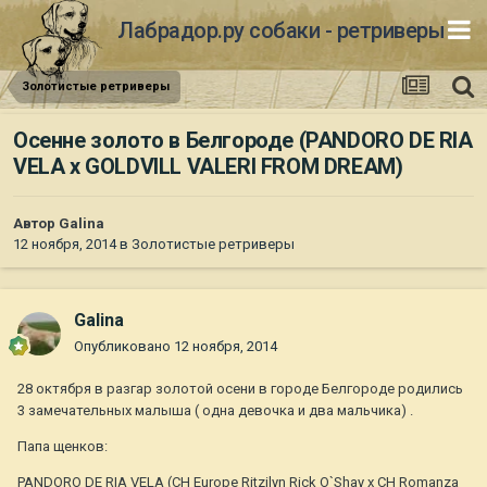
Лабрадор.ру собаки - ретриверы
Золотистые ретриверы
Осенне золото в Белгороде (PANDORO DE RIA
VELA x GOLDVILL VALERI FROM DREAM)
Автор
Galina
12 ноября, 2014
в
Золотистые ретриверы
Galina
Опубликовано
12 ноября, 2014
28 октября в разгар золотой осени в городе Белгороде родились
3 замечательных малыша ( одна девочка и два мальчика) .
Папа щенков:
PANDORO DE RIA VELA (CH Europe Ritzilyn Rick O`Shay x CH Romanza