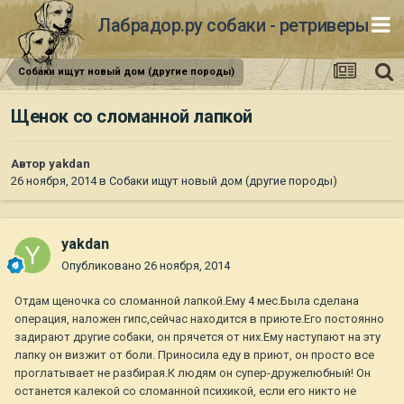
Лабрадор.ру собаки - ретриверы
Собаки ищут новый дом (другие породы)
Щенок со сломанной лапкой
Автор
yakdan
26 ноября, 2014
в
Собаки ищут новый дом (другие породы)
yakdan
Опубликовано
26 ноября, 2014
Отдам щеночка со сломанной лапкой.Ему 4 мес.Была сделана
операция, наложен гипс,сейчас находится в приюте.Его постоянно
задирают другие собаки, он прячется от них.Ему наступают на эту
лапку он визжит от боли. Приносила еду в приют, он просто все
проглатывает не разбирая.К людям он супер-дружелюбный! Он
останется калекой со сломанной психикой, если его никто не