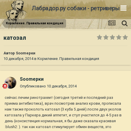
Лабрадор.ру собаки - ретриверы
Кормление. Правильная кондиция
катозал
Автор
Soomерки
10 декабря, 2014
в
Кормление. Правильная кондиция
Soomерки
Опубликовано
10 декабря, 2014
сейчас лечим ринотрахеит (сегодня третий и последний раз
приема антибиотика), врач посмотрев анализ крови, прописала
нам также проколоть катозал (3 куба 5 дней).после двух уколов
катозала у Паркера дикий аппетит, и стул участился до 4-5 раз в
день (консистенция нормальная, я бы даже сказала красивая
:blush2: ). так как катозал стимулирует обмен веществ, это