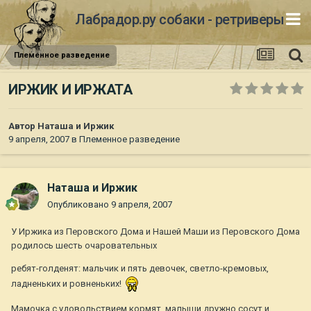
Лабрадор.ру собаки - ретриверы
Племенное разведение
ИРЖИК И ИРЖАТА
Автор
Наташа и Иржик
9 апреля, 2007
в
Племенное разведение
Наташа и Иржик
Опубликовано
9 апреля, 2007
У Иржика из Перовского Дома и Нашей Маши из Перовского Дома
родилось шесть очаровательных
ребят-голденят: мальчик и пять девочек, светло-кремовых,
ладненьких и ровненьких!
Мамочка с удовольствием кормят, малыши дружно сосут и