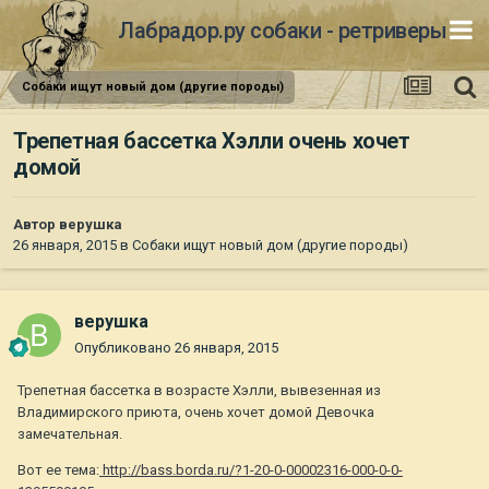
Лабрадор.ру собаки - ретриверы
Собаки ищут новый дом (другие породы)
Трепетная бассетка Хэлли очень хочет
домой
Автор
верушка
26 января, 2015
в
Собаки ищут новый дом (другие породы)
верушка
Опубликовано
26 января, 2015
Трепетная бассетка в возрасте Хэлли, вывезенная из
Владимирского приюта, очень хочет домой Девочка
замечательная.
Вот ее тема:
http://bass.borda.ru/?1-20-0-00002316-000-0-0-