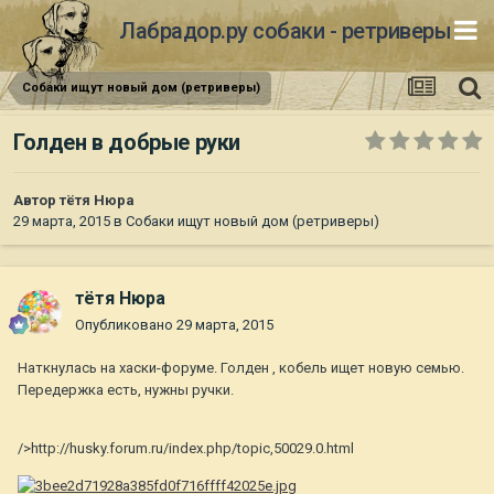
Лабрадор.ру собаки - ретриверы
Собаки ищут новый дом (ретриверы)
Голден в добрые руки
Автор
тётя Нюра
29 марта, 2015
в
Собаки ищут новый дом (ретриверы)
тётя Нюра
Опубликовано
29 марта, 2015
Наткнулась на хаски-форуме. Голден , кобель ищет новую семью.
Передержка есть, нужны ручки.
/>http://husky.forum.ru/index.php/topic,50029.0.html