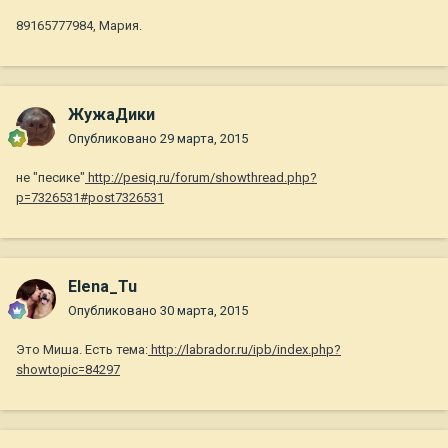
89165777984, Мария.
ЖужаДики
Опубликовано
29 марта, 2015
не "песике"
http://pesiq.ru/forum/showthread.php?
p=7326531#post7326531
Elena_Tu
Опубликовано
30 марта, 2015
Это Миша. Есть тема:
http://labrador.ru/ipb/index.php?
showtopic=84297