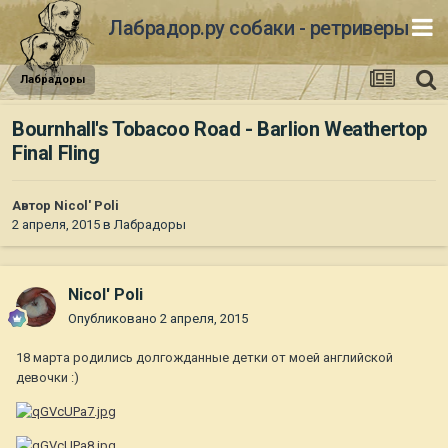
Лабрадор.ру собаки - ретриверы
Лабрадоры
Bournhall's Tobacoo Road - Barlion Weathertop
Final Fling
Автор
Nicol' Poli
2 апреля, 2015
в
Лабрадоры
Nicol' Poli
Опубликовано
2 апреля, 2015
18 марта родились долгожданные детки от моей английской
девочки :)