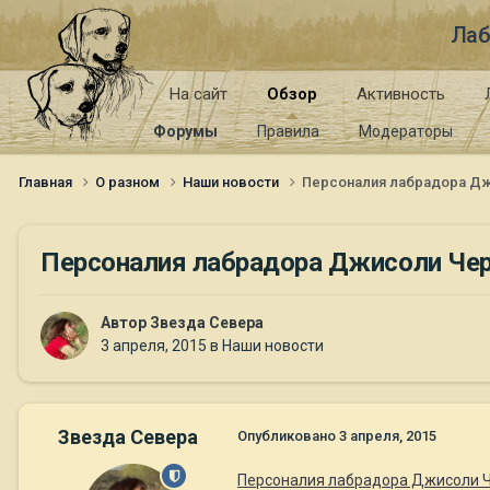
Лаб
На сайт
Обзор
Активность
Форумы
Правила
Модераторы
Главная
О разном
Наши новости
Персоналия лабрадора Дж
Персоналия лабрадора Джисоли Чер
Автор
Звезда Севера
3 апреля, 2015
в
Наши новости
Звезда Севера
Опубликовано
3 апреля, 2015
Персоналия лабрадора Джисоли Ч