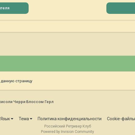
ателя
 данную страницу
исоли Черри Блоссом Герл
Язык
Тема
Политика конфиденциальности
Cookie-файлы
Российский Ретривер Клуб
Powered by Invision Community