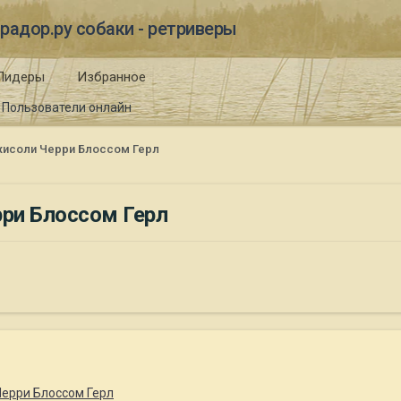
радор.ру собаки - ретриверы
Лидеры
Избранное
Пользователи онлайн
исоли Черри Блоссом Герл
ри Блоссом Герл
ерри Блоссом Герл