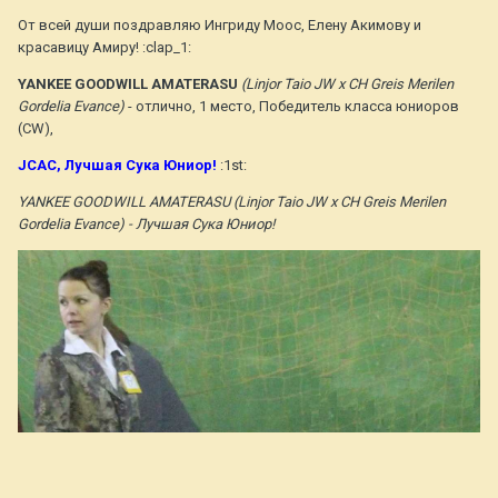
От всей души поздравляю Ингриду Моос, Елену Акимову и
красавицу Амиру! :clap_1:
YANKEE GOODWILL AMATERASU
(Linjor Taio JW х CH Greis Merilen
Gordelia Evance)
- отлично, 1 место, Победитель класса юниоров
(CW),
JСАС, Лучшая Сука Юниор!
:1st:
YANKEE GOODWILL AMATERASU (Linjor Taio JW х CH Greis Merilen
Gordelia Evance) - Лучшая Сука Юниор!