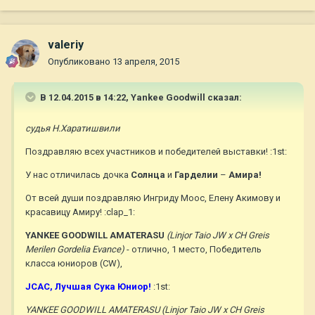
valeriy
Опубликовано
13 апреля, 2015
В 12.04.2015 в 14:22, Yankee Goodwill сказал:
судья Н.Харатишвили
Поздравляю всех участников и победителей выставки! :1st:
У нас отличилась дочка
Солнца
и
Гарделии
–
Амира!
От всей души поздравляю Ингриду Моос, Елену Акимову и
красавицу Амиру! :clap_1:
YANKEE GOODWILL AMATERASU
(Linjor Taio JW х CH Greis
Merilen Gordelia Evance)
- отлично, 1 место, Победитель
класса юниоров (CW),
JСАС, Лучшая Сука Юниор!
:1st:
YANKEE GOODWILL AMATERASU (Linjor Taio JW х CH Greis