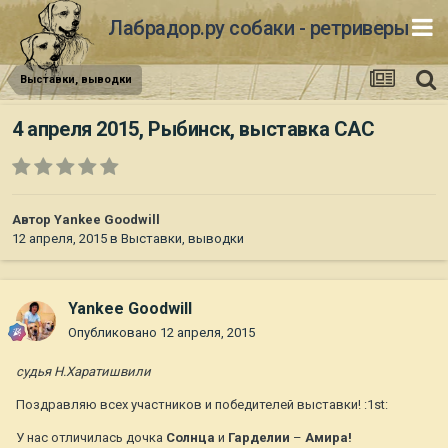
Лабрадор.ру собаки - ретриверы
Выставки, выводки
4 апреля 2015, Рыбинск, выставка САС
Автор
Yankee Goodwill
12 апреля, 2015
в
Выставки, выводки
Yankee Goodwill
Опубликовано
12 апреля, 2015
судья Н.Харатишвили
Поздравляю всех участников и победителей выставки! :1st:
У нас отличилась дочка
Солнца
и
Гарделии
–
Амира!