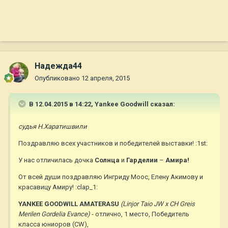
Надежда44
Опубликовано
12 апреля, 2015
В 12.04.2015 в 14:22, Yankee Goodwill сказал:
судья Н.Харатишвили
Поздравляю всех участников и победителей выставки! :1st:
У нас отличилась дочка
Солнца
и
Гарделии
–
Амира!
От всей души поздравляю Ингриду Моос, Елену Акимову и
красавицу Амиру! :clap_1:
YANKEE GOODWILL AMATERASU
(Linjor Taio JW х CH Greis
Merilen Gordelia Evance)
- отлично, 1 место, Победитель
класса юниоров (CW),