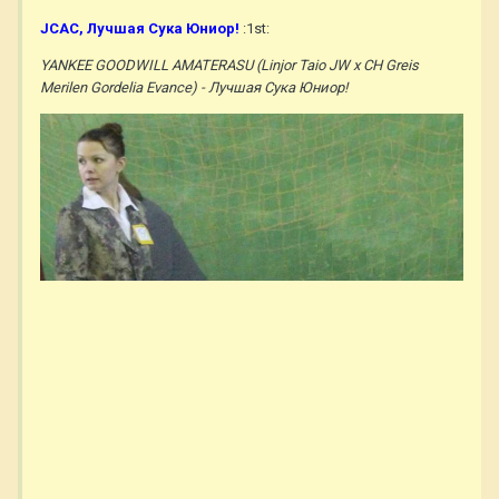
JСАС, Лучшая Сука Юниор!
:1st:
YANKEE GOODWILL AMATERASU (Linjor Taio JW х CH Greis
Merilen Gordelia Evance) - Лучшая Сука Юниор!